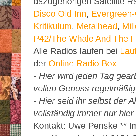
dazugehörigen Satellite 
Disco Old Inn
,
Evergreen-
Kritikulum
,
Metalhead
,
Mil
P42/The Whale And The F
Alle Radios laufen bei
Lau
der
Online Radio Box
.
- Hier wird jeden Tag gearb
vollen Genuss regelmäßig m
- Hier seid ihr selbst der
vollständig immer nur hier 
Kontakt: Uwe Penske ** Im