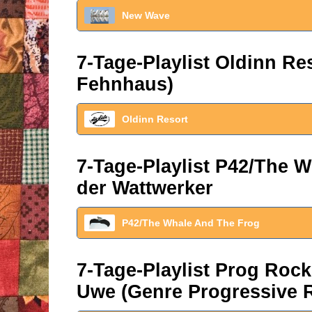
New Wave
7-Tage-Playlist Oldinn R
Fehnhaus)
Oldinn Resort
7-Tage-Playlist P42/The W
der Wattwerker
P42/The Whale And The Frog
7-Tage-Playlist Prog Roc
Uwe (Genre Progressive 