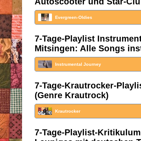
Autoscooter und Star-Clu
Evergreen-Oldies
7-Tage-Playlist Instrume
Mitsingen: Alle Songs ins
Instrumental Journey
7-Tage-Krautrocker-Play
(Genre Krautrock)
Krautrocker
7-Tage-Playlist-Kritikul