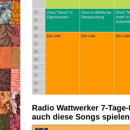
13
Disco "Savoy" in
Disco in Willofs bei
Disco "S
Elgershausen
Obergünzburg
Hotel" in
14
Scharmb
15
16
Die Liste
Die Liste
Die Liste
17
18
19
20
21
22
23
Radio Wattwerker 7-Tage-P
auch diese Songs spielen