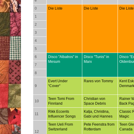
e
0
Die Liste
Die Liste
Die Liste
1
2
3
4
5
6
Disco "Albatros" in
Disco "Tunis" in
Disco "E
Mesum
Marx
Oldenbu
7
8
Evert Under
Rares von Tommy
Kent Esk
9
“Cover“
Denmar
Teen Tomi From
Christian von
Rainer 
10
Finnland
Space Debris
Back Pa
Rikk Eccents
Katja, Christina,
Classic 
11
Influencer Songs
Gabi und Hannes
Magic
Teen Ueli From
Pete Feenstra from
Teen Gl
Switzerland
Rotterdam
Canada
12