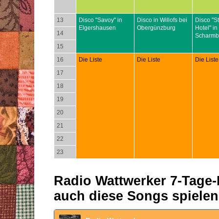
13
Disco "Savoy" in
Disco in Willofs bei
Disco "S
Elgershausen
Obergünzburg
Hotel" in
14
Scharmb
15
16
Die Liste
Die Liste
Die Liste
17
18
19
20
21
22
23
Radio Wattwerker 7-Tage-P
auch diese Songs spielen