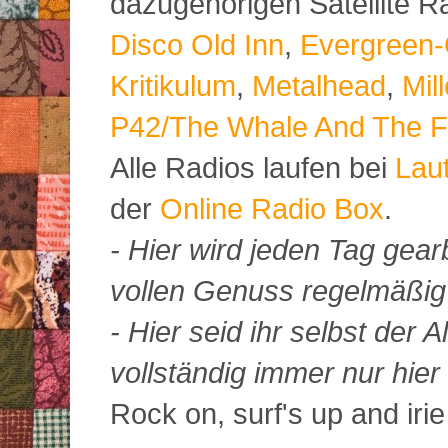
dazugehörigen Satellite 
Disco Old Inn
,
Evergreen-
Kritikulum
,
Metalhead
,
Mil
P42/The Whale And The F
Alle Radios laufen bei
Lau
der
Online Radio Box
.
- Hier wird jeden Tag gearb
vollen Genuss regelmäßig m
- Hier seid ihr selbst der
vollständig immer nur hier 
Rock on, surf's up and irie