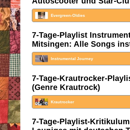
Autoscooter und Star-Clu
Evergreen-Oldies
7-Tage-Playlist Instrume
Mitsingen: Alle Songs ins
Instrumental Journey
7-Tage-Krautrocker-Play
(Genre Krautrock)
Krautrocker
7-Tage-Playlist-Kritikul