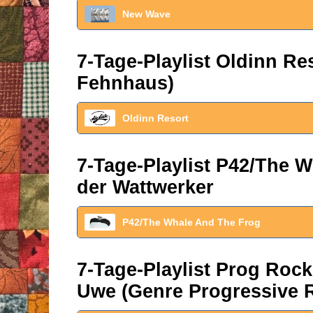
New Wave
7-Tage-Playlist Oldinn R
Fehnhaus)
Oldinn Resort
7-Tage-Playlist P42/The W
der Wattwerker
P42/The Whale And The Frog
7-Tage-Playlist Prog Roc
Uwe (Genre Progressive 