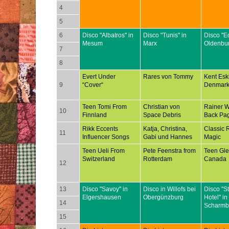
4
5
6
Disco "Albatros" in
Disco "Tunis" in
Disco "E
Mesum
Marx
Oldenbu
7
8
Evert Under
Rares von Tommy
Kent Esk
9
“Cover“
Denmar
Teen Tomi From
Christian von
Rainer 
10
Finnland
Space Debris
Back Pa
Rikk Eccents
Katja, Christina,
Classic 
11
Influencer Songs
Gabi und Hannes
Magic
Teen Ueli From
Pete Feenstra from
Teen Gl
Switzerland
Rotterdam
Canada
12
13
Disco "Savoy" in
Disco in Willofs bei
Disco "S
Elgershausen
Obergünzburg
Hotel" in
14
Scharmb
15