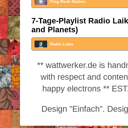
Prog Rock Station
7-Tage-Playlist Radio La
and Planets)
Radio Laika
** wattwerker.de is han
with respect and conte
happy electrons ** EST.
Design "Einfach". Desi