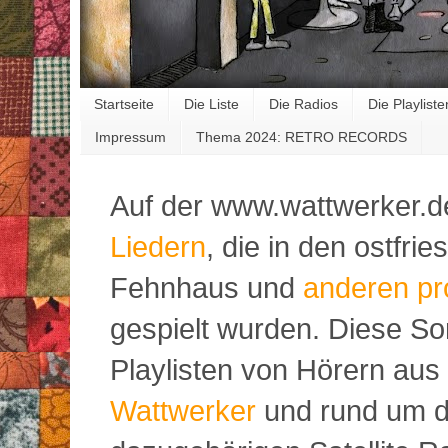
Startseite
Die Liste
Die Radios
Die Playliste
Impressum
Thema 2024: RETRO RECORDS
Auf der www.wattwerker.d
Liedern
, die in den ostfr
Fehnhaus und
anderen pr
gespielt wurden. Diese S
Playlisten von Hörern aus
Wattwerker
und rund um d