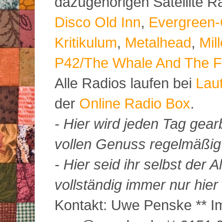
dazugehörigen Satellite 
Disco Old Inn
,
Evergreen-
Kritikulum
,
Metalhead
,
Mil
P42/The Whale And The F
Alle Radios laufen bei
Lau
der
Online Radio Box
.
- Hier wird jeden Tag gearb
vollen Genuss regelmäßig m
- Hier seid ihr selbst der
vollständig immer nur hier 
Kontakt: Uwe Penske ** Im