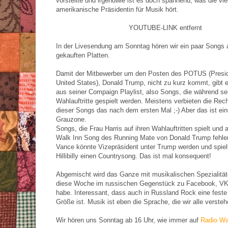
vorstellte und irgendwie ist es doch spannend, was die viel
amerikanische Präsidentin für Musik hört.
YOUTUBE-LINK entfernt
In der Livesendung am Sonntag hören wir ein paar Songs 
gekauften Platten.
Damit der Mitbewerber um den Posten des POTUS (Presid
United States), Donald Trump, nicht zu kurz kommt, gibt 
aus seiner Compaign Playlist, also Songs, die während se
Wahlauftritte gespielt werden. Meistens verbieten die Rec
dieser Songs das nach dem ersten Mal ;-) Aber das ist ein
Grauzone.
Songs, die Frau Harris auf ihren Wahlauftritten spielt und 
Walk Inn Song des Running Mate von Donald Trump fehlen
Vance könnte Vizepräsident unter Trump werden und spielt
Hillibilly einen Countrysong. Das ist mal konsequent!
Abgemischt wird das Ganze mit musikalischen Spezialitäte
diese Woche im russischen Gegenstück zu Facebook, VK
habe. Interessant, dass auch in Russland Rock eine feste
Größe ist. Musik ist eben die Sprache, die wir alle versteh
Wir hören uns Sonntag ab 16 Uhr, wie immer auf
Radio Wa