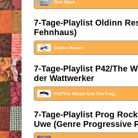
New Wave
7-Tage-Playlist Oldinn R
Fehnhaus)
Oldinn Resort
7-Tage-Playlist P42/The W
der Wattwerker
P42/The Whale And The Frog
7-Tage-Playlist Prog Roc
Uwe (Genre Progressive 