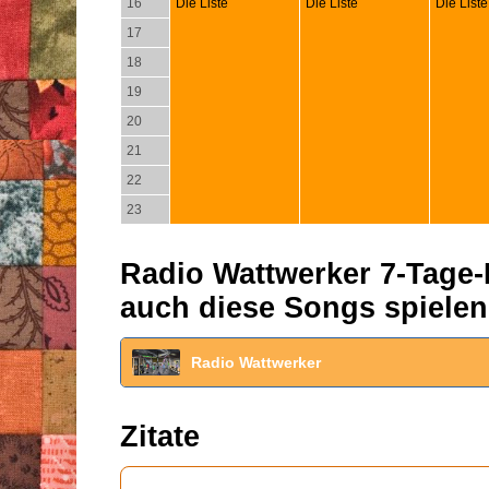
16
Die Liste
Die Liste
Die Liste
17
18
19
20
21
22
23
Radio Wattwerker 7-Tage-P
auch diese Songs spielen
Radio Wattwerker
Zitate