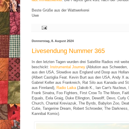
Beste Grüße aus der Wattwerkerei
Uwe
Donnerstag, 8. August 2024
Livesendung Nummer 365
In den letzten Tagen wurden drei Satellite Radios mit wei
beschickt:
Instrumental Journey
(Ablution aus Schweden,
aus den USA, Slowdive aus England und Doop aus Hollan
(Albert Castiglia Feat. Kevin Burt aus den USA, Andy X 
Gabriel Keller aus Frankreich, Rat Silo aus Kanada und S
aus Finnland),
Radio Laika
(Jakob K., Ian Carr's Nucleus,
Frank Sinatra, Foo Fighters, First Crow To The Moon, Fai
Equals, Eela Graig, Duke Ellington, Dewolff, Devo, Curly 
Church, Chantal Kreviazuk, The Byrds, Babylon Zoo, Dea
Cutie, Tangerine Dream, Robert Schroeder, The Darkness
Kannibal Komix).