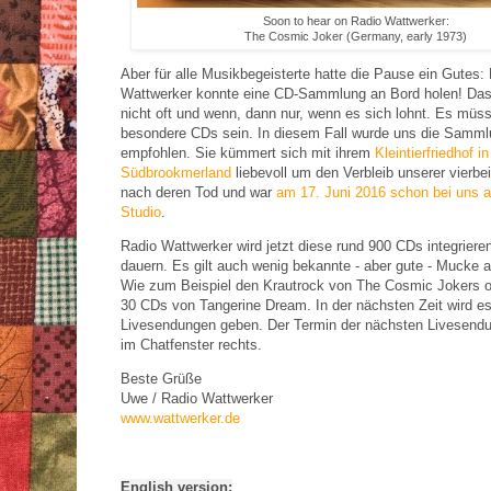
Soon to hear on Radio Wattwerker:
The Cosmic Joker (Germany, early 1973)
Aber für alle Musikbegeisterte hatte die Pause ein Gutes:
Wattwerker konnte eine CD-Sammlung an Bord holen! Das
nicht oft und wenn, dann nur, wenn es sich lohnt. Es müs
besondere CDs sein. In diesem Fall wurde uns die Samm
empfohlen. Sie kümmert sich mit ihrem
Kleintierfriedhof in
Südbrookmerland
liebevoll um den Verbleib unserer vierbe
nach deren Tod und war
am 17. Juni 2016 schon bei uns a
Studio
.
Radio Wattwerker wird jetzt diese rund 900 CDs integriere
dauern. Es gilt auch wenig bekannte - aber gute - Mucke
Wie zum Beispiel den Krautrock von The Cosmic Jokers o
30 CDs von Tangerine Dream. In der nächsten Zeit wird e
Livesendungen geben. Der Termin der nächsten Livesendu
im Chatfenster rechts.
Beste Grüße
Uwe / Radio Wattwerker
www.wattwerker.de
English version: