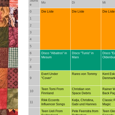
Stund
Mo
Di
Mi
e
0
Die Liste
Die Liste
Die Liste
1
2
3
4
5
6
Disco "Albatros" in
Disco "Tunis" in
Disco "E
Mesum
Marx
Oldenbu
7
8
Evert Under
Rares von Tommy
Kent Esk
9
“Cover“
Denmar
Teen Tomi From
Christian von
Rainer 
10
Finnland
Space Debris
Back Pa
Rikk Eccents
Katja, Christina,
Classic 
11
Influencer Songs
Gabi und Hannes
Magic
Teen Ueli From
Pete Feenstra from
Teen Gl