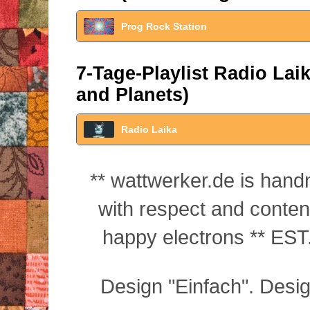
Prog Rock Station
7-Tage-Playlist Radio La
and Planets)
Radio Laika
** wattwerker.de is han
with respect and conte
happy electrons ** EST.
Design "Einfach". Desi