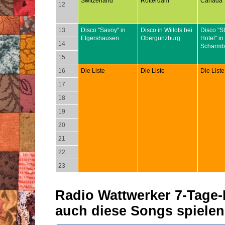
Switzerland
Rotterdam
Canada
12
13
Disco "Savoy" in
Disco in Willofs bei
Disco "S
Elgershausen
Obergünzburg
Hotel" in
14
Scharmb
15
16
Die Liste
Die Liste
Die Liste
17
18
19
20
21
22
23
Radio Wattwerker 7-Tage-P
auch diese Songs spielen