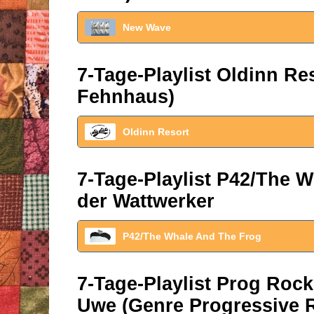
New Wave
7-Tage-Playlist Oldinn R
Fehnhaus)
Oldinn Resort
7-Tage-Playlist P42/The W
der Wattwerker
P42/The Whale And The Frog
7-Tage-Playlist Prog Roc
Uwe (Genre Progressive 