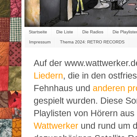
Startseite
Die Liste
Die Radios
Die Playliste
Impressum
Thema 2024: RETRO RECORDS
Auf der www.wattwerker.d
Liedern
, die in den ostfr
Fehnhaus und
anderen pr
gespielt wurden. Diese S
Playlisten von Hörern aus
Wattwerker
und rund um d