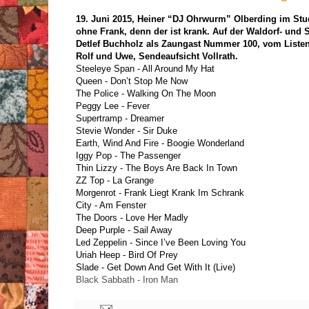
19. Juni 2015, Heiner “DJ Ohrwurm” Olberding im Stud
ohne Frank, denn der ist krank. Auf der Waldorf- und S
Detlef Buchholz als Zaungast Nummer 100, vom Listen
Rolf und Uwe, Sendeaufsicht Vollrath.
Steeleye Span - All Around My Hat
Queen - Don’t Stop Me Now
The Police - Walking On The Moon
Peggy Lee - Fever
Supertramp - Dreamer
Stevie Wonder - Sir Duke
Earth, Wind And Fire - Boogie Wonderland
Iggy Pop - The Passenger
Thin Lizzy - The Boys Are Back In Town
ZZ Top - La Grange
Morgenrot - Frank Liegt Krank Im Schrank
City - Am Fenster
The Doors - Love Her Madly
Deep Purple - Sail Away
Led Zeppelin - Since I’ve Been Loving You
Uriah Heep - Bird Of Prey
Slade - Get Down And Get With It (Live)
Black Sabbath - Iron Man