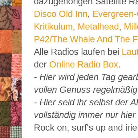
dazugehörigen Satellite 
Disco Old Inn
,
Evergreen-
Kritikulum
,
Metalhead
,
Mil
P42/The Whale And The F
Alle Radios laufen bei
Lau
der
Online Radio Box
.
- Hier wird jeden Tag gearb
vollen Genuss regelmäßig m
- Hier seid ihr selbst der
vollständig immer nur hier 
Rock on, surf's up and irie