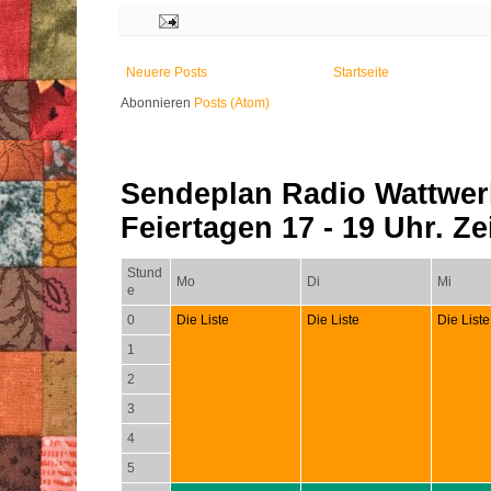
Neuere Posts
Startseite
Abonnieren
Posts (Atom)
Sendeplan Radio Wattwer
Feiertagen 17 - 19 Uhr. Zei
Stund
Mo
Di
Mi
e
0
Die Liste
Die Liste
Die Liste
1
2
3
4
5