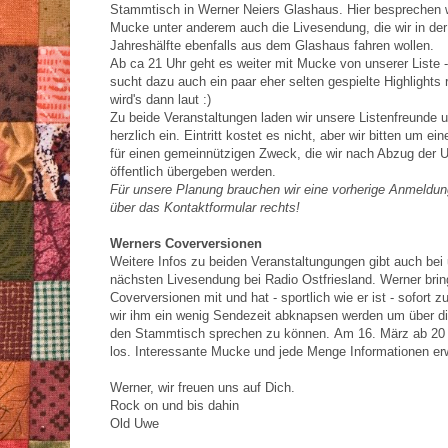
Stammtisch in Werner Neiers Glashaus. Hier besprechen wi
Mucke unter anderem auch die Livesendung, die wir in der
Jahreshälfte ebenfalls aus dem Glashaus fahren wollen.
Ab ca 21 Uhr geht es weiter mit Mucke von unserer Liste
sucht dazu auch ein paar eher selten gespielte Highlights
wird's dann laut :)
Zu beide Veranstaltungen laden wir unsere Listenfreunde
herzlich ein. Eintritt kostet es nicht, aber wir bitten um e
für einen gemeinnützigen Zweck, die wir nach Abzug der 
öffentlich übergeben werden.
Für unsere Planung brauchen wir eine vorherige Anmeldun
über das Kontaktformular rechts!
Werners Coverversionen
Weitere Infos zu beiden Veranstaltungungen gibt auch bei
nächsten Livesendung bei Radio Ostfriesland. Werner bring
Coverversionen mit und hat - sportlich wie er ist - sofort 
wir ihm ein wenig Sendezeit abknapsen werden um über di
den Stammtisch sprechen zu können.
Am 16. März ab 20 
los. Interessante Mucke und jede Menge Informationen er
Werner, wir freuen uns auf Dich.
Rock on und bis dahin
Old Uwe