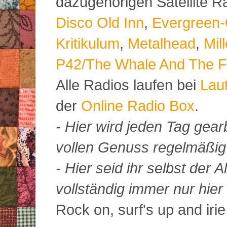
dazugehörigen Satellite 
Disco Old Inn
,
Evergreen-
Kritikulum
,
Metalhead
,
Mil
P42/The Whale And The F
Alle Radios laufen bei
Lau
der
Online Radio Box
.
- Hier wird jeden Tag gearb
vollen Genuss regelmäßig m
- Hier seid ihr selbst der
vollständig immer nur hier 
Rock on, surf's up and irie