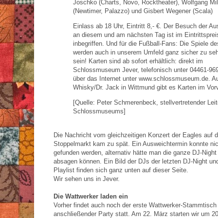
Joschko (Charts, Novo, Rocktheater),
Wolfgang Mi
(Newtimer, Palazzo) und Gisbert Wegener (Scala)
Einlass ab 18 Uhr, Eintritt 8,- €. Der Besuch der Au
an diesem und am nächsten Tag ist im Eintrittsprei
inbegriffen.
Und für die Fußball-Fans: Die Spiele d
werden auch in unserem Umfeld ganz sicher zu se
sein!
Karten sind ab sofort erhältlich: direkt im
Schlossmuseum Jever, telefonisch unter 04461-96
über das Internet unter www.schlossmuseum.de. A
Whisky/Dr. Jack in Wittmund gibt es Karten im Vor
[Quelle:
Peter Schmerenbeck, stellvertretender Leit
Schlossmuseums]
Die Nachricht vom gleichzeitigen Konzert der Eagles auf 
Stoppelmarkt kam zu spät. Ein Ausweichtermin konnte ni
gefunden werden, alternativ hätte man die ganze DJ-Night
absagen können. Ein Bild der DJs der letzten DJ-Night und
Playlist finden sich ganz unten auf dieser Seite.
Wir sehen uns in Jever.
Die Wattwerker laden ein
Vorher findet auch noch der erste Wattwerker-Stammtisch
anschließender Party statt. Am 22. März starten wir um 2