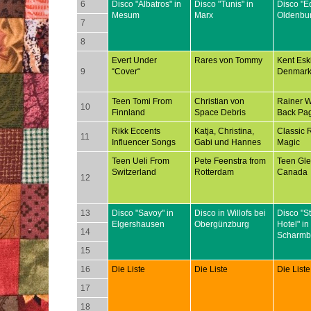
6
Disco "Albatros" in
Disco "Tunis" in
Disco "E
Mesum
Marx
Oldenbu
7
8
Evert Under
Rares von Tommy
Kent Esk
9
“Cover“
Denmar
Teen Tomi From
Christian von
Rainer 
10
Finnland
Space Debris
Back Pa
Rikk Eccents
Katja, Christina,
Classic 
11
Influencer Songs
Gabi und Hannes
Magic
Teen Ueli From
Pete Feenstra from
Teen Gl
Switzerland
Rotterdam
Canada
12
13
Disco "Savoy" in
Disco in Willofs bei
Disco "S
Elgershausen
Obergünzburg
Hotel" in
14
Scharmb
15
16
Die Liste
Die Liste
Die Liste
17
18