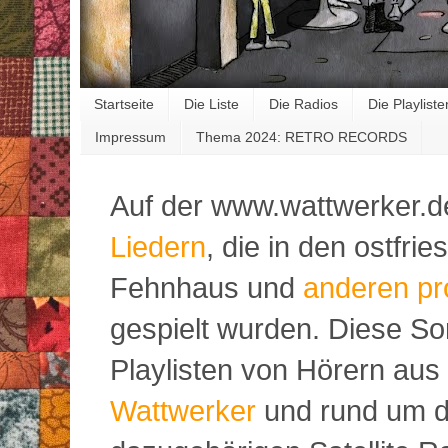
Startseite
Die Liste
Die Radios
Die Playliste
Impressum
Thema 2024: RETRO RECORDS
Auf der www.wattwerker.d
Liedern
, die in den ostfr
Fehnhaus und
anderen pr
gespielt wurden. Diese S
Playlisten von Hörern aus
Wattwerker
und rund um d