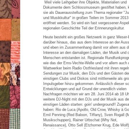
Weil viele Leihgeber ihre Objekte, Materialien und
Dokumente dem Schlossmuseum gestiftet haben, 
sie als Dauerausstellung zum Thema regionaler "J
und Musikkultur" in großen Teilen im Sommer 2013
eröffnet werden. So wird ein fast vergessener Aspe
regionalen Geschichte Teil der Erinnerungskultur.
Heute besteht ein großes Netzwerk in ganz Weser
darüber hinaus, das aus dem Interesse an der Auss
und eben im Zusammenhang damit vor allem aus 
Interesse an den damaligen Läden, der Musik und 
Menschen entstanden ist. Regionale Rundfunkpro
wie das der Ems-Vechte-Welle und vor allem auch 
Wattwerker beim Radio Ostfriesland mit ihren rege
Sendungen zur Musik, den DJs und den Gästen de
einstigen Clubs und Diskos sind mittlerweile als gro
Impulsgeber hinzu gekommen.
Anlässlich dieser s
Entwicklungen und auf Grund der unendlich vielen
Nachfragen möchten wir am 28. Juni 2014 ab 18 Uh
weitere DJ-Night mit den DJs und der Musik aus d
einstigen Läden starten: goin' underground!!
Zugesa
haben:
Rio de Luca (Apollo, Old Crow, Whisky à Go
Emil Penning (Red Baloon, Tiffany),
Sven Rogall (
Musikschuppen), Rainer Urbschat (Why Not,
Renaissance),
Otto Sell (Etzhorner Krug, Ede Wolf)