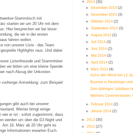
▼
2014
(30)
►
Dezember 2014
(2)
►
November 2014
(3)
attwerker-Stammtisch mit
►
Oktober 2014
(2)
ärz starten wir um 20 Uhr mit dem
►
September 2014
(3)
. Hier besprechen wir bei leiser
dung, die wir in der ersten
►
August 2014
(2)
aus fahren wollen.
►
Juli 2014
(3)
ke von unserer Liste - das Team
►
Juni 2014
(2)
gespielte Highlights raus. Und dabei
►
Mai 2014
(3)
unsere Listenfreunde und Stammhörer
►
April 2014
(2)
, aber wir bitten um eine kleine Spende
▼
März 2014
(4)
 wir nach Abzug der Unkosten
Auf in den Wind! Am 13. Apr
Bourree in Neubörger und 
e vorherige Anmeldung, zum Beispiel
Zum 4jährigen Jubiläum lad
Werners Coverversionen, 
gungen gibt auch bei unserer
►
Februar 2014
(2)
iesland. Werner bringt einige
►
Januar 2014
(2)
h wie er ist - sofort zugestimmt, dass
en werden um über die DJ-Night und
►
2013
(30)
n.
Am 16. März ab 20 Uhr geht es
►
2012
(27)
nge Informationen erwarten Euch.