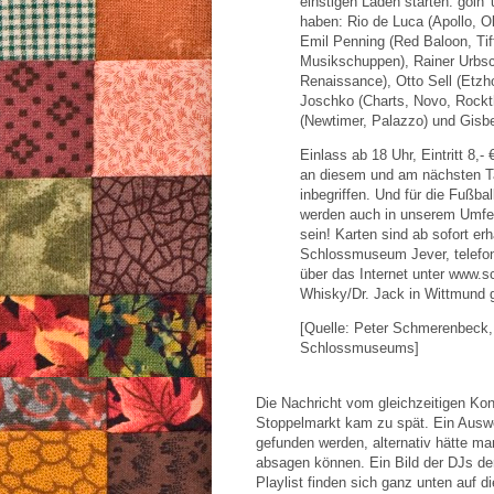
einstigen Läden starten: goin'
haben:
Rio de Luca (Apollo, O
Emil Penning (Red Baloon, Tif
Musikschuppen), Rainer Urbs
Renaissance),
Otto Sell (Etzh
Joschko (Charts, Novo, Rockt
(Newtimer, Palazzo) und Gisb
Einlass ab 18 Uhr, Eintritt 8,
an diesem und am nächsten Tag
inbegriffen.
Und für die Fußbal
werden auch in unserem Umfel
sein!
Karten sind ab sofort erhä
Schlossmuseum Jever, telefon
über das Internet unter www.
Whisky/Dr. Jack in Wittmund g
[Quelle:
Peter Schmerenbeck, s
Schlossmuseums]
Die Nachricht vom gleichzeitigen Ko
Stoppelmarkt kam zu spät. Ein Ausw
gefunden werden, alternativ hätte ma
absagen können. Ein Bild der DJs der
Playlist finden sich ganz unten auf di