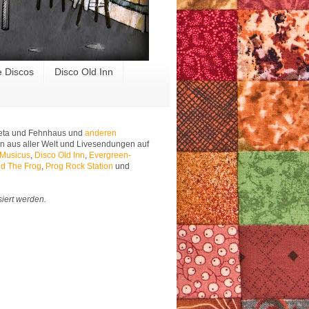
e Discos
Disco Old Inn
 Meta und Fehnhaus und
anderen
n aus aller Welt und Livesendungen auf
 Musicus
,
Disco Old Inn
,
Evergreen-
d The Frog
,
Prog Rock Station
und
siert werden.