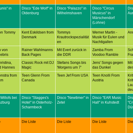
unis" in
Disco "Ede Wolf" in
Disco "Palazzo" in
Disco "Circus
Dis
Oldenburg
Wilhelmshaven
Musicus" in
Aur
Märschendorf
(Lohne)
on Tommy
Kent Eskildsen from
Tommys
Werner Martin -
An
Denmark
Krautrockspezialität
Musik für Eulen und
en
Nachtigallen
n von
Rainer Wahlmanns
Mit Evert zurück in
Zamba From
Sc
ebris
Back Pages
die DDR
Voodoo Ramble
Fr
ristina,
Classic Rock mit DJ
Stefans Songs bis
Jens' Songs gegen
Mit
d Hannes
Magic
'Morgens um 7'
das Dunkel
des
nstra from
Teen Glenn From
Teen Jef From USA
Teen Knolli From
Kri
am
Canada
Austria
Kri
Lau
deu
 Willofs bei
Disco "Stagges's
Disco "Newtimer" in
Disco "EAR Music
Di
nzburg
Hotel" in Osterholz-
Zetel
Hall" in Kuhstedt
"C
Scharmbeck
Düs
e
Die Liste
Die Liste
Die Liste
Die