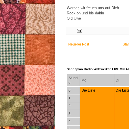
Werner, wir freuen uns auf Dich.
Rock on und bis dahin
Old Uwe
Neuerer Post
Star
Sendeplan Radio Wattwerker. LIVE ON AIR
Stund
Mo
Di
e
0
Die Liste
Die List
1
2
3
4