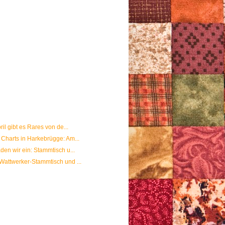
il gibt es Rares von de...
Charts in Harkebrügge: Am...
en wir ein: Stammtisch u...
Wattwerker-Stammtisch und ...