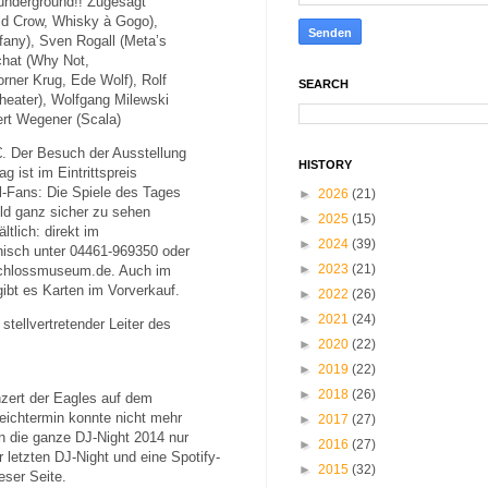
 underground!!
Zugesagt
ld Crow, Whisky à Gogo),
fany),
Sven Rogall (Meta’s
chat (Why Not,
orner Krug, Ede Wolf), Rolf
SEARCH
heater),
Wolfgang Milewski
ert Wegener (Scala)
- €. Der Besuch der Ausstellung
HISTORY
 ist im Eintrittspreis
l-Fans: Die Spiele des Tages
►
2026
(21)
d ganz sicher zu sehen
►
2025
(15)
ltlich: direkt im
►
2024
(39)
isch unter 04461-969350 oder
►
2023
(21)
schlossmuseum.de. Auch im
ibt es Karten im Vorverkauf.
►
2022
(26)
►
2021
(24)
tellvertretender Leiter des
►
2020
(22)
►
2019
(22)
►
2018
(26)
nzert der Eagles auf dem
eichtermin konnte nicht mehr
►
2017
(27)
n die ganze DJ-Night 2014 nur
►
2016
(27)
 letzten DJ-Night und eine Spotify-
►
2015
(32)
eser Seite.