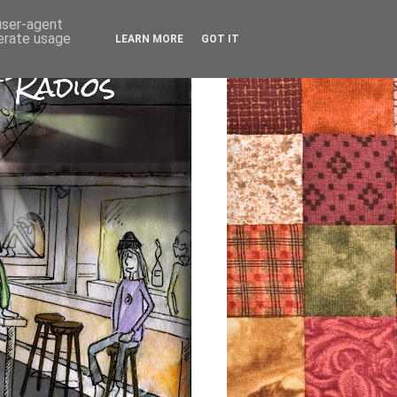
 user-agent
nerate usage
LEARN MORE
GOT IT
 Radios