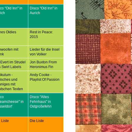
co "Old Inn" in
Disco "Old Inn" in
ich
Aurich
nes Oldies
Rest in Peace:
2015
hwoofen mit
Lieder für die Insel
ank
von Volker
 Evert im Strudel
Jon Buxton From
 Swirl Labels
Heronimus Fin
tikulum -
Andy Cooke -
tisches und
Playlist Of Passion
niges mit
tschen Texten
sco
Disco "Altes
reamcheese" in
Fehnhaus" in
seldorf
Ostgroßefehn
 Liste
Die Liste