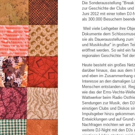
Die Sonderausstellung "Break 
zur Geschichte der Clubs und
Juni 2012 mit einer tollen DJ
als 300.000 Besuchern beende
Weil viele Leihgeber ihre Obje
Dokumente dem Schlossmuseu
sie als Dauerausstellung zum
und Musikkultur" in großen T
eröffnet werden. So wird ein f
regionalen Geschichte Teil der
Heute besteht ein großes Ne
darüber hinaus, das aus dem I
und eben im Zusammenhang d
Interesse an den damaligen L
Menschen entstanden ist. Re
wie das der Ems-Vechte-Welle
Wattwerker beim Radio Ostfrie
Sendungen zur Musik, den DJ
einstigen Clubs und Diskos sin
Impulsgeber hinzu gekommen
Entwicklungen und auf Grund d
Nachfragen möchten wir am 28
weitere DJ-Night mit den DJs