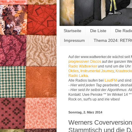
Startseite
Die Liste
Die Radi
Impressum
Thema 2024: RET
Auf der www.wattwerker.de wächst seit
progressiven Discos
auf der ganzen Wel
Radio Wattwerker
und rund um die Uhr 
Oldies
,
Instrumental Journey
,
Krautrock
Radio Laika
.
Alle Radios laufen bei
LautFM
und sind 
- Hier wird jeden Tag gearbeitet, deshal
- Hier seid ihr selbst der Algorithmus: 
Kontakt: Uwe Penske ** Im Winkel 14 *
Rock on, surf's up and irie vibes!
Sonntag, 2. März 2014
Werners Coverversion
Stammtisch und die D