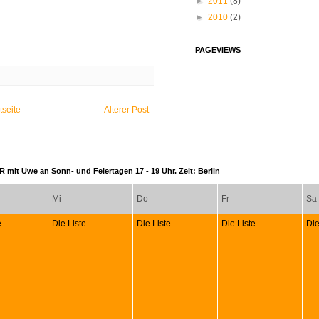
►
2011
(8)
►
2010
(2)
PAGEVIEWS
tseite
Älterer Post
 mit Uwe an Sonn- und Feiertagen 17 - 19 Uhr. Zeit: Berlin
Mi
Do
Fr
Sa
e
Die Liste
Die Liste
Die Liste
Die