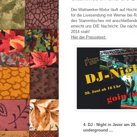
Der Wattwerker-Motor läuft auf Hoch
für die Livesendung mit Werner bei R
des Stammtisches mit anschließende
erreicht uns DIE Nachricht: Die näch
2014 statt!
Hier der Pressetext:
4. DJ - Night in Jever am 28.
underground ...