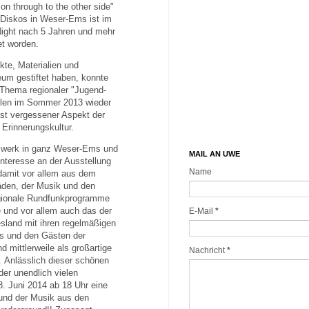
on through to the other side"
 Diskos in Weser-Ems ist im
-Night nach 5 Jahren und mehr
t worden.
kte, Materialien und
m gestiftet haben, konnte
 Thema regionaler "Jugend-
eilen im Sommer 2013 wieder
ast vergessener Aspekt der
 Erinnerungskultur.
tzwerk in ganz Weser-Ems und
MAIL AN UWE
nteresse an der Ausstellung
Name
amit vor allem aus dem
äden, der Musik und den
gionale Rundfunkprogramme
 und vor allem auch das der
E-Mail
*
sland mit ihren regelmäßigen
s und den Gästen der
d mittlerweile als großartige
Nachricht
*
.
Anlässlich dieser schönen
er unendlich vielen
. Juni 2014 ab 18 Uhr eine
 und der Musik aus den