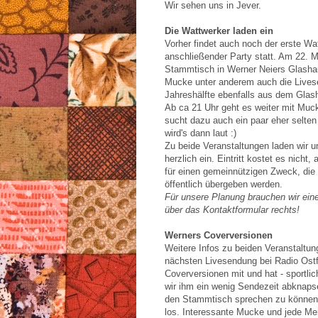
Wir sehen uns in Jever.
Die Wattwerker laden ein
Vorher findet auch noch der erste W
anschließender Party statt. Am 22. M
Stammtisch in Werner Neiers Glashaus
Mucke unter anderem auch die Livesen
Jahreshälfte ebenfalls aus dem Glash
Ab ca 21 Uhr geht es weiter mit Muc
sucht dazu auch ein paar eher selten 
wird's dann laut :)
Zu beide Veranstaltungen laden wir 
herzlich ein. Eintritt kostet es nicht
für einen gemeinnützigen Zweck, die
öffentlich übergeben werden.
Für unsere Planung brauchen wir ein
über das Kontaktformular rechts!
Werners Coverversionen
Weitere Infos zu beiden Veranstaltun
nächsten Livesendung bei Radio Ostfr
Coverversionen mit und hat - sportlic
wir ihm ein wenig Sendezeit abknaps
den Stammtisch sprechen zu könne
los. Interessante Mucke und jede Me