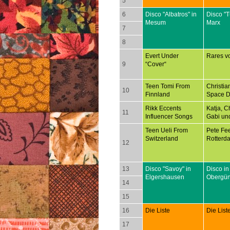
5
6
Disco "Albatros" in
Disco "T
Mesum
Marx
7
8
Evert Under
Rares v
9
“Cover“
Teen Tomi From
Christia
10
Finnland
Space D
Rikk Eccents
Katja, Ch
11
Influencer Songs
Gabi un
Teen Ueli From
Pete Fee
Switzerland
Rotterd
12
13
Disco "Savoy" in
Disco in
Elgershausen
Obergü
14
15
16
Die Liste
Die List
17