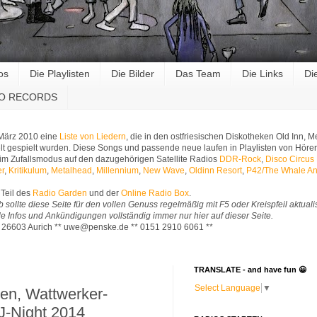
os
Die Playlisten
Die Bilder
Das Team
Die Links
Di
RO RECORDS
 März 2010 eine
Liste von Liedern
, die in den ostfriesischen Diskotheken Old Inn,
t gespielt wurden. Diese Songs und passende neue laufen in Playlisten von Hörer
im Zufallsmodus auf den dazugehörigen Satellite Radios
DDR-Rock
,
Disco Circus
er
,
Kritikulum
,
Metalhead
,
Millennium
,
New Wave
,
Oldinn Resort
,
P42/The Whale An
Teil des
Radio Garden
und der
Online Radio Box
.
b sollte diese Seite für den vollen Genuss regelmäßig mit F5 oder Kreispfeil aktuali
Alle Infos und Ankündigungen vollständig immer nur hier auf dieser Seite.
* 26603 Aurich ** uwe@penske.de ** 0151 2910 6061 **
TRANSLATE - and have fun 😀
Select Language
▼
en, Wattwerker-
J-Night 2014