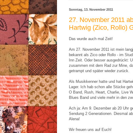
Sonntag, 13. November 2011
27. November 2011 ab 
Hartwig (Zico, Rollo) 
Das wurde auch mal Zeit!
Am 27. November 2011 ist mein langj
bekannt als Zico oder Rollo - im Stud
Inn Zeit. Oder besser ausgedrückt: Un
zusammen mit dem Rad zur Mine, da
getrampt und später wieder zurück.
Als Musikkenner hatte und hat Hart
Lager. Ich hab schon alle Stücke geh
O Band, Rush, Heart, Charlie, Live W
Blues Band und viele mehr in den zw
Ach ja: Am 9. Dezember ab 20 Uhr geh
Sendung 2 Generationen. Diesmal abe
Alena!
Wir freuen uns auf Euch!