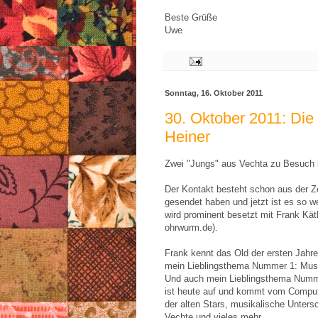
Beste Grüße
Uwe
Sonntag, 16. Oktober 2011
30. Oktober 2011: Die 
Heiner
Zwei "Jungs" aus Vechta zu Besuch 
Der Kontakt besteht schon aus der Zei
gesendet haben und jetzt ist es so w
wird prominent besetzt mit Frank Kät
ohrwurm.de).
Frank kennt das Old der ersten Jahre
mein Lieblingsthema Nummer 1: Musi
Und auch mein Lieblingsthema Numm
ist heute auf und kommt vom Comput
der alten Stars, musikalische Unters
Vechte und vieles mehr.