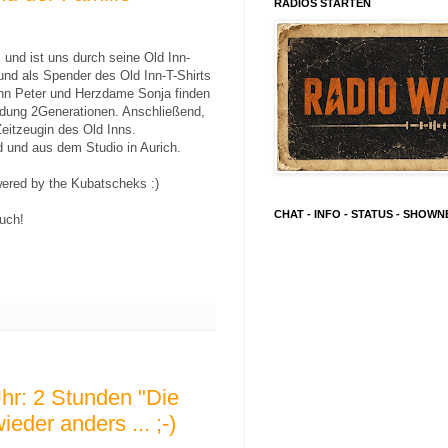
RADIOS STARTEN
 und ist uns durch seine Old Inn-
und als Spender des Old Inn-T-Shirts
Sohn Peter und Herzdame Sonja finden
dung 2Generationen. Anschließend,
Zeitzeugin des Old Inns.
d und aus dem Studio in Aurich.
wered by the Kubatscheks :)
CHAT - INFO - STATUS - SHOW
uch!
hr: 2 Stunden "Die
eder anders ... ;-)