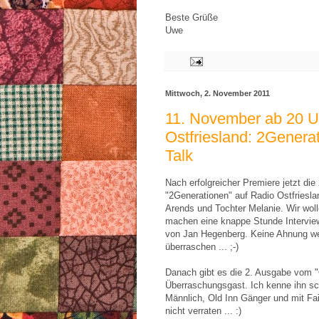
Beste Grüße
Uwe
Mittwoch, 2. November 2011
11. November ab 20 U
Ostfriesland: 2Genera
Talk
Nach erfolgreicher Premiere jetzt d
"2Generationen" auf Radio Ostfrieslan
Arends und Tochter Melanie. Wir wol
machen eine knappe Stunde Intervie
von Jan Hegenberg. Keine Ahnung wer
überraschen ... ;-)
Danach gibt es die 2. Ausgabe vom "
Überraschungsgast. Ich kenne ihn sc
Männlich, Old Inn Gänger und mit Fai
nicht verraten ... :)