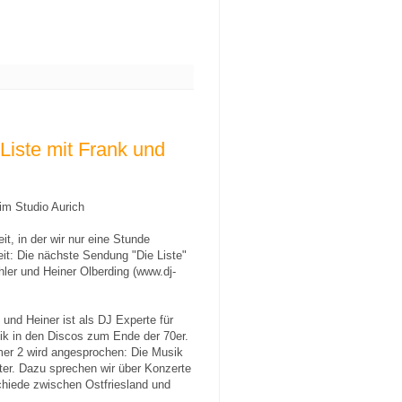
Liste mit Frank und
im Studio Aurich
t, in der wir nur eine Stunde
eit: Die nächste Sendung "Die Liste"
hler und Heiner Olberding (www.dj-
 und Heiner ist als DJ Experte für
k in den Discos zum Ende der 70er.
er 2 wird angesprochen: Die Musik
er. Dazu sprechen wir über Konzerte
chiede zwischen Ostfriesland und