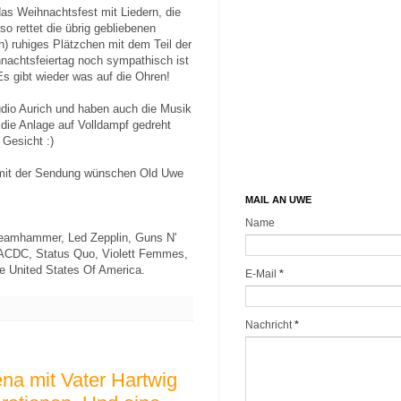
as Weihnachtsfest mit Liedern, die
o rettet die übrig gebliebenen
h) ruhiges Plätzchen mit dem Teil der
nachtsfeiertag noch sympathisch ist
Es gibt wieder was auf die Ohren!
tudio Aurich und haben auch die Musik
 die Anlage auf Volldampf gedreht
Gesicht :)
mit der Sendung wünschen Old Uwe
MAIL AN UWE
Name
teamhammer, Led Zepplin, Guns N'
, ACDC, Status Quo, Violett Femmes,
e United States Of America.
E-Mail
*
Nachricht
*
na mit Vater Hartwig