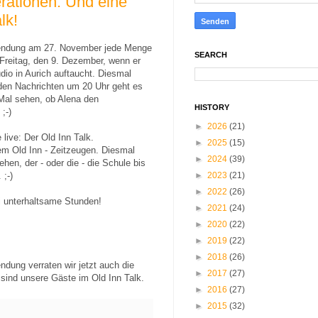
rationen. Und eine
lk!
Sendung am 27. November jede Menge
SEARCH
 Freitag, den 9. Dezember, wenn er
udio in Aurich auftaucht. Diesmal
 den Nachrichten um 20 Uhr geht es
Mal sehen, ob Alena den
HISTORY
;-)
►
2026
(21)
 live: Der Old Inn Talk.
►
2025
(15)
em Old Inn - Zeitzeugen. Diesmal
►
2024
(39)
hen, der - oder die - die Schule bis
 ;-)
►
2023
(21)
►
2022
(26)
i unterhaltsame Stunden!
►
2021
(24)
►
2020
(22)
►
2019
(22)
►
2018
(26)
ndung verraten wir jetzt auch die
►
2017
(27)
sind unsere Gäste im Old Inn Talk.
►
2016
(27)
►
2015
(32)