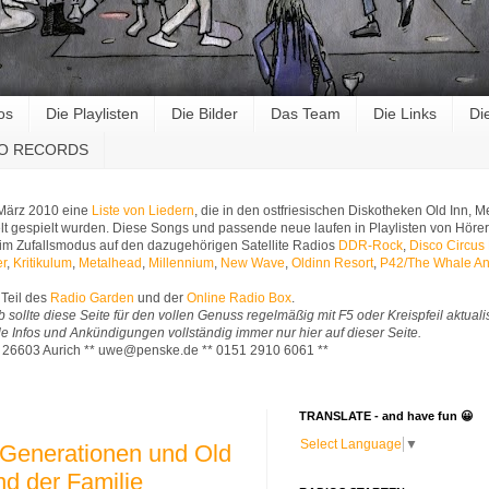
os
Die Playlisten
Die Bilder
Das Team
Die Links
Di
RO RECORDS
 März 2010 eine
Liste von Liedern
, die in den ostfriesischen Diskotheken Old Inn,
t gespielt wurden. Diese Songs und passende neue laufen in Playlisten von Hörer
im Zufallsmodus auf den dazugehörigen Satellite Radios
DDR-Rock
,
Disco Circus
er
,
Kritikulum
,
Metalhead
,
Millennium
,
New Wave
,
Oldinn Resort
,
P42/The Whale An
Teil des
Radio Garden
und der
Online Radio Box
.
b sollte diese Seite für den vollen Genuss regelmäßig mit F5 oder Kreispfeil aktuali
Alle Infos und Ankündigungen vollständig immer nur hier auf dieser Seite.
* 26603 Aurich ** uwe@penske.de ** 0151 2910 6061 **
TRANSLATE - and have fun 😀
Select Language
▼
2Generationen und Old
nd der Familie