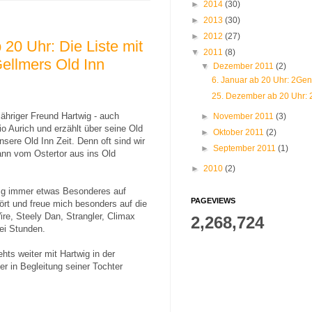
►
2014
(30)
►
2013
(30)
►
2012
(27)
20 Uhr: Die Liste mit
▼
2011
(8)
Gellmers Old Inn
▼
Dezember 2011
(2)
6. Januar ab 20 Uhr: 2Gene
25. Dezember ab 20 Uhr: 2 
ähriger Freund Hartwig - auch
►
November 2011
(3)
io Aurich und erzählt über seine Old
►
Oktober 2011
(2)
sere Old Inn Zeit. Denn oft sind wir
►
September 2011
(1)
nn vom Ostertor aus ins Old
►
2010
(2)
wig immer etwas Besonderes auf
PAGEVIEWS
ört und freue mich besonders auf die
ire, Steely Dan, Strangler, Climax
2,268,724
ei Stunden.
ts weiter mit Hartwig in der
r in Begleitung seiner Tochter