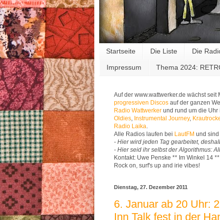
Startseite
Die Liste
Die Radi
Impressum
Thema 2024: RET
Auf der www.wattwerker.de wächst seit
progressiven Discos
auf der ganzen Wel
Radio Wattwerker
und rund um die Uhr 
Oldies
,
Instrumental Journey
,
Krautrock
Radio Laika
.
Alle Radios laufen bei
LautFM
und sind 
- Hier wird jeden Tag gearbeitet, deshal
- Hier seid ihr selbst der Algorithmus: 
Kontakt: Uwe Penske ** Im Winkel 14 *
Rock on, surf's up and irie vibes!
Dienstag, 27. Dezember 2011
6. Januar ab 20 Uhr: 
Inn Talk fest in der Ha