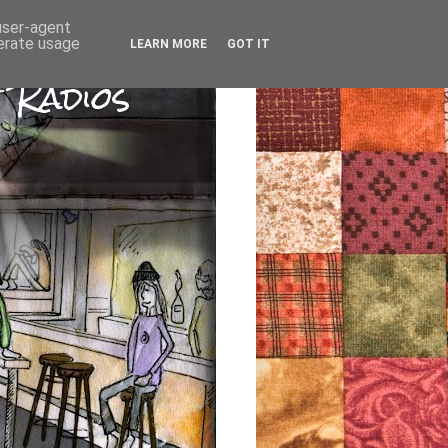
 user-agent
nerate usage
LEARN MORE
GOT IT
 Radios