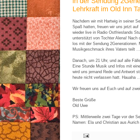
in der Sendung 2Gene
Lehrkraft im Old Inn Ta
Nachdem wir mit Hartwig in seiner 
Spaß hatten, freuen wir uns jetzt auf
wieder live in Radio Ostfrieslands St
unterstützt von Tochter Alena! Nach
los mit der Sendung 2Generationen. 
Musikgeschmack ihres Vaters teilt ... 
Danach, um 21 Uhr, und auf alle Fälle
Eine Stunde Musik und Infos mit ein
wird uns jemand Rede und Antwort ste
heute nicht verlassen hatt. Hauaha ...
Wir freuen uns auf Euch und auf zwe
Beste Grüße
Old Uwe
PS: Mittlerweile zwei Tage vor der Se
Namen: Ela und Christian aus Aurich 