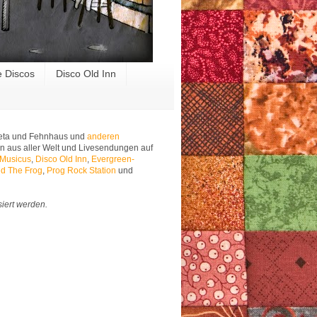
e Discos
Disco Old Inn
 Meta und Fehnhaus und
anderen
n aus aller Welt und Livesendungen auf
 Musicus
,
Disco Old Inn
,
Evergreen-
d The Frog
,
Prog Rock Station
und
siert werden.