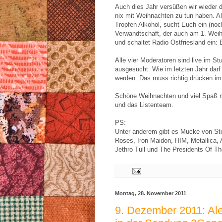
Auch dies Jahr versüßen wir wieder d
nix mit Weihnachten zu tun haben. Als
Tropfen Alkohol, sucht Euch ein (noc
Verwandtschaft, der auch am 1. Weih
und schaltet Radio Ostfriesland ein: 
Alle vier Moderatoren sind live im S
ausgesucht. Wie im letzten Jahr darf
werden. Das muss richtig drücken im 
Schöne Weihnachten und viel Spaß 
und das Listenteam.
PS:
Unter anderem gibt es Mucke von S
Roses, Iron Maidon, HIM, Metallica
Jethro Tull und The Presidents Of Th
Montag, 28. November 2011
9. Dezember 2011: Ale