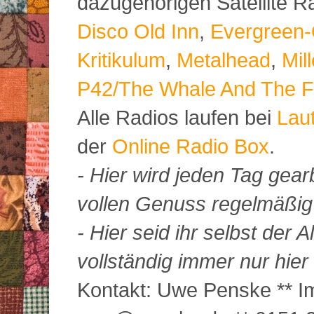
dazugehörigen Satellite 
Disco Old Inn
,
Evergreen-
Kritikulum
,
Metalhead
,
Mil
P42/The Whale And The F
Alle Radios laufen bei
Lau
der
Online Radio Box
.
- Hier wird jeden Tag gearb
vollen Genuss regelmäßig m
- Hier seid ihr selbst der
vollständig immer nur hier 
Kontakt: Uwe Penske ** Im