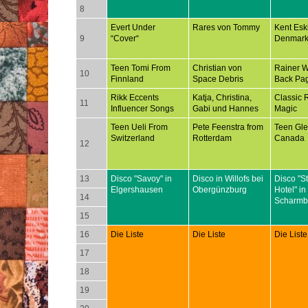
8
Evert Under
Rares von Tommy
Kent Esk
9
“Cover“
Denmar
Teen Tomi From
Christian von
Rainer 
10
Finnland
Space Debris
Back Pa
Rikk Eccents
Katja, Christina,
Classic 
11
Influencer Songs
Gabi und Hannes
Magic
Teen Ueli From
Pete Feenstra from
Teen Gl
Switzerland
Rotterdam
Canada
12
13
Disco "Savoy" in
Disco in Willofs bei
Disco "S
Elgershausen
Obergünzburg
Hotel" in
14
Scharmb
15
16
Die Liste
Die Liste
Die Liste
17
18
19