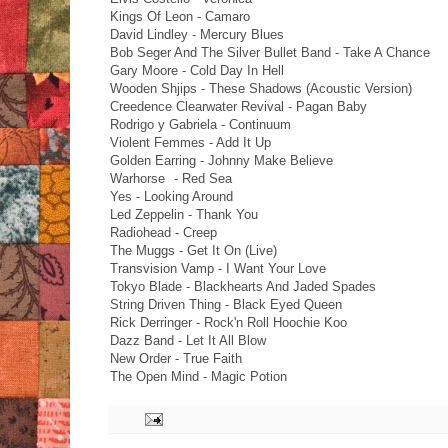
Kings Of Leon - Camaro
David Lindley - Mercury Blues
Bob Seger And The Silver Bullet Band - Take A Chance
Gary Moore - Cold Day In Hell
Wooden Shjips - These Shadows (Acoustic Version)
Creedence Clearwater Revival - Pagan Baby
Rodrigo y Gabriela - Continuum
Violent Femmes - Add It Up
Golden Earring - Johnny Make Believe
Warhorse
	- 
Red Sea
Yes - Looking Around
Led Zeppelin - Thank You
Radiohead - Creep
The Muggs - Get It On (Live)
Transvision Vamp - I Want Your Love
Tokyo Blade - Blackhearts And Jaded Spades
String Driven Thing - Black Eyed Queen
Rick Derringer - Rock'n Roll Hoochie Koo
Dazz Band - Let It All Blow
New Order - True Faith
The Open Mind - Magic Potion