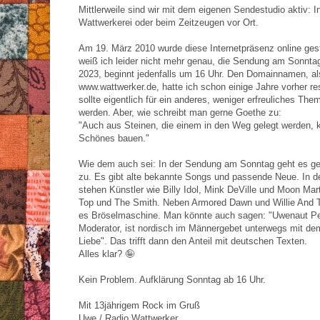
Mittlerweile sind wir mit dem eigenen Sendestudio aktiv: I
Wattwerkerei oder beim Zeitzeugen vor Ort.
Am 19. März 2010 wurde diese Internetpräsenz online geste
weiß ich leider nicht mehr genau, die Sendung am Sonnta
2023, beginnt jedenfalls um 16 Uhr. Den Domainnamen, al
www.wattwerker.de, hatte ich schon einige Jahre vorher res
sollte eigentlich für ein anderes, weniger erfreuliches Th
werden. Aber, wie schreibt man gerne Goethe zu:
"Auch aus Steinen, die einem in den Weg gelegt werden,
Schönes bauen."
Wie dem auch sei: In der Sendung am Sonntag geht es ge
zu. Es gibt alte bekannte Songs und passende Neue. In de
stehen Künstler wie Billy Idol, Mink DeVille und Moon Mar
Top und The Smith. Neben Armored Dawn und Willie And T
es Bröselmaschine. Man könnte auch sagen: "Uwenaut Pe
Moderator, ist nordisch im Männergebet unterwegs mit dem
Liebe". Das trifft dann den Anteil mit deutschen Texten.
Alles klar? 🤪
Kein Problem. Aufklärung Sonntag ab 16 Uhr.
Mit 13jährigem Rock im Gruß
Uwe / Radio Wattwerker