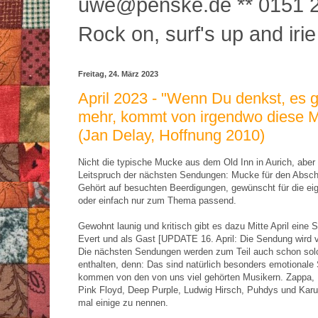
uwe@penske.de ** 0151 2
Rock on, surf's up and irie
Freitag, 24. März 2023
April 2023 - "Wenn Du denkst, es g
mehr, kommt von irgendwo diese M
(Jan Delay, Hoffnung 2010)
Nicht die typische Mucke aus dem Old Inn in Aurich, aber 
Leitspruch der nächsten Sendungen: Mucke für den Abschi
Gehört auf besuchten Beerdigungen, gewünscht für die ei
oder einfach nur zum Thema passend.
Gewohnt launig und kritisch gibt es dazu Mitte April eine 
Evert und als Gast [UPDATE 16. April: Die Sendung wird 
Die nächsten Sendungen werden zum Teil auch schon so
enthalten, denn: Das sind natürlich besonders emotionale
kommen von den von uns viel gehörten Musikern. Zappa,
Pink Floyd, Deep Purple, Ludwig Hirsch, Puhdys und Karu
mal einige zu nennen.