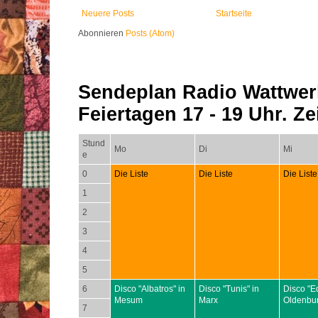
Neuere Posts
Startseite
Abonnieren
Posts (Atom)
Sendeplan Radio Wattwer
Feiertagen 17 - 19 Uhr. Zei
Stund
Mo
Di
Mi
e
0
Die Liste
Die Liste
Die Liste
1
2
3
4
5
6
Disco "Albatros" in
Disco "Tunis" in
Disco "E
Mesum
Marx
Oldenbu
7