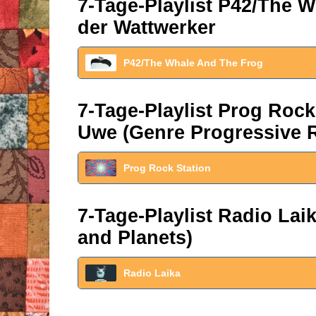
7-Tage-Playlist P42/The W
der Wattwerker
P42/The Whale And The Frog
7-Tage-Playlist Prog Roc
Uwe (Genre Progressive 
Prog Rock Station
7-Tage-Playlist Radio La
and Planets)
Radio Laika