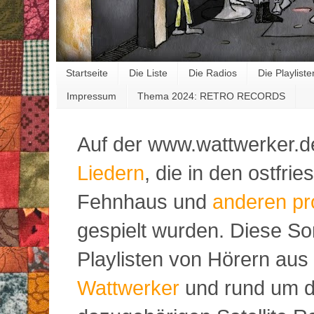
Startseite
Die Liste
Die Radios
Die Playliste
Impressum
Thema 2024: RETRO RECORDS
Auf der www.wattwerker.d
Liedern
, die in den ostfr
Fehnhaus und
anderen pr
gespielt wurden. Diese S
Playlisten von Hörern aus
Wattwerker
und rund um d