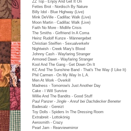
ZZ Top - Enjoy And Get It On
Fettes Brot - Nordisch By Nature
Billy Idol - Blue Highway (Live)
Mink DeVille - Cadillac Walk (Live)
Moon Martin - Cadillac Walk (Live)
Faith No More - Midlife Crisis
The Smiths - Girlfriend In A Coma
Heinz Rudolf Kunze - Männergebet
Christian Steiffen - Sexualverkehr
Nightwish - Creek Mary's Blood
Johnny Cash - Wayfaring Stranger
Armored Dawn - Wayfaring Stranger
Kool And The Gang - Get Down On It
KC And The Sunshine Band - That's The Way (I Like It)
Phil Carmen - On My Way In L.A.
Men At Work - Overkill
Madness - Tomorrow's Just Another Day
Cake - I Will Survive
Willie And The Bandits - Good Stuff
Paul Panzer - Jingle - Anruf bei Dachdecker Beneter
Badesalz - Gereizt
Toy Dolls - Spiders In The Dressing Room
Extrabreit - Lottokönig
Aerosmith - Crazy
Pearl Jam - Rearviewmirror