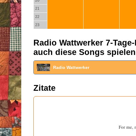
20
21
22
23
Radio Wattwerker 7-Tage-P
auch diese Songs spielen
Radio Wattwerker
Zitate
For me, m