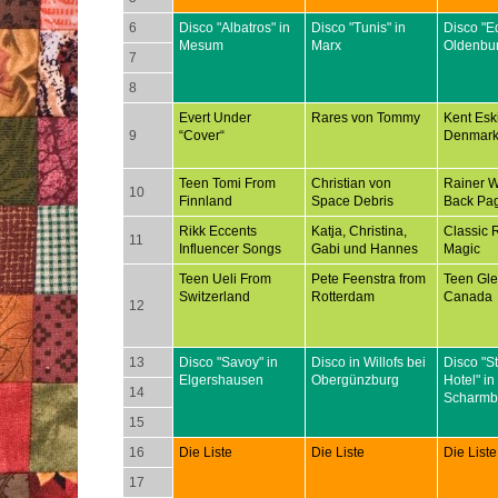
6
Disco "Albatros" in
Disco "Tunis" in
Disco "E
Mesum
Marx
Oldenbu
7
8
Evert Under
Rares von Tommy
Kent Esk
9
“Cover“
Denmar
Teen Tomi From
Christian von
Rainer 
10
Finnland
Space Debris
Back Pa
Rikk Eccents
Katja, Christina,
Classic 
11
Influencer Songs
Gabi und Hannes
Magic
Teen Ueli From
Pete Feenstra from
Teen Gl
Switzerland
Rotterdam
Canada
12
13
Disco "Savoy" in
Disco in Willofs bei
Disco "S
Elgershausen
Obergünzburg
Hotel" in
14
Scharmb
15
16
Die Liste
Die Liste
Die Liste
17