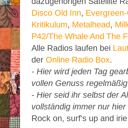
dazugehörigen Satellite 
Disco Old Inn
,
Evergreen-
Kritikulum
,
Metalhead
,
Mil
P42/The Whale And The F
Alle Radios laufen bei
Lau
der
Online Radio Box
.
- Hier wird jeden Tag gearb
vollen Genuss regelmäßig m
- Hier seid ihr selbst der
vollständig immer nur hier 
Rock on, surf's up and irie