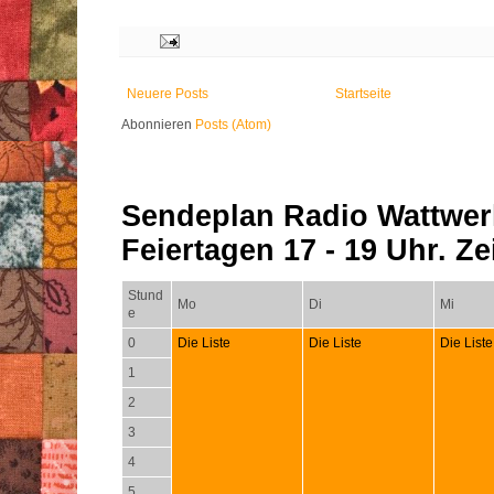
Neuere Posts
Startseite
Abonnieren
Posts (Atom)
Sendeplan Radio Wattwer
Feiertagen 17 - 19 Uhr. Zei
Stund
Mo
Di
Mi
e
0
Die Liste
Die Liste
Die Liste
1
2
3
4
5