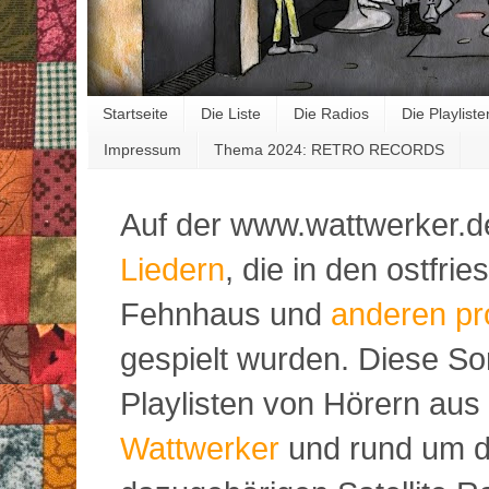
Startseite
Die Liste
Die Radios
Die Playliste
Impressum
Thema 2024: RETRO RECORDS
Auf der www.wattwerker.d
Liedern
, die in den ostfr
Fehnhaus und
anderen pr
gespielt wurden. Diese S
Playlisten von Hörern aus
Wattwerker
und rund um d