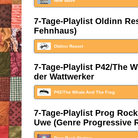
New Wave
7-Tage-Playlist Oldinn R
Fehnhaus)
Oldinn Resort
7-Tage-Playlist P42/The W
der Wattwerker
P42/The Whale And The Frog
7-Tage-Playlist Prog Roc
Uwe (Genre Progressive 
Prog Rock Station