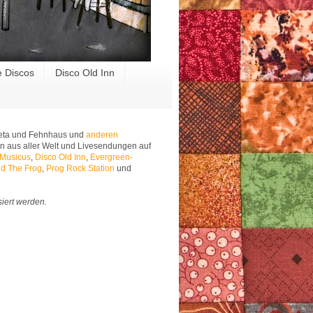
e Discos
Disco Old Inn
 Meta und Fehnhaus und
anderen
n aus aller Welt und Livesendungen auf
 Musicus
,
Disco Old Inn
,
Evergreen-
d The Frog
,
Prog Rock Station
und
siert werden.