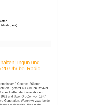
Water 
elilah (Live) 
 halten: Ingun und
 20 Uhr bei Radio
gemeinsam? Goethes 261ster
feiert - getarnt als Old Inn-Revival
 zum Treffen der Generationen:
s 1992 und Uwe, Old-Zeit von 1977
ltere Generation. Waren wir zwar beide
iemals gleichzeitig. Was nicht