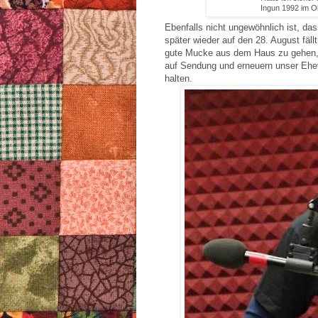
Ingun 1992 im Ol
Ebenfalls nicht ungewöhnlich ist, da
später wieder auf den 28. August fäll
gute Mucke aus dem Haus zu gehen, 
auf Sendung und erneuern unser Ehe
halten.