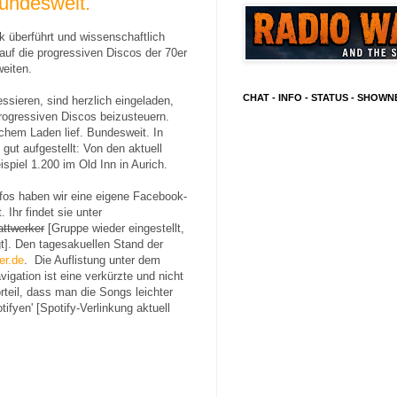
undesweit.
k überführt und wissenschaftlich
auf die progressiven Discos der 70er
eiten.
CHAT - INFO - STATUS - SHOW
ressieren, sind herzlich eingeladen,
progressiven Discos beizusteuern.
lchem Laden lief. Bundesweit. In
gut aufgestellt: Von den aktuell
spiel 1.200 im Old Inn in Aurich.
fos haben wir eine eigene Facebook-
Ihr findet sie unter
attwerker
[Gruppe wieder eingestellt,
t]. Den tagesakuellen Stand der
er.de
. Die Auflistung unter dem
igation ist eine verkürzte und nicht
rteil, dass man die Songs leichter
ifyen' [Spotify-Verlinkung aktuell