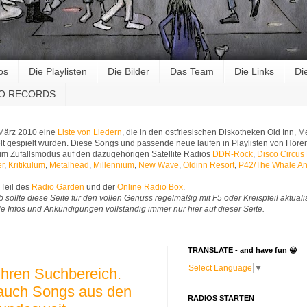
os
Die Playlisten
Die Bilder
Das Team
Die Links
Di
RO RECORDS
 März 2010 eine
Liste von Liedern
, die in den ostfriesischen Diskotheken Old Inn,
t gespielt wurden. Diese Songs und passende neue laufen in Playlisten von Hörer
im Zufallsmodus auf den dazugehörigen Satellite Radios
DDR-Rock
,
Disco Circus
er
,
Kritikulum
,
Metalhead
,
Millennium
,
New Wave
,
Oldinn Resort
,
P42/The Whale An
Teil des
Radio Garden
und der
Online Radio Box
.
b sollte diese Seite für den vollen Genuss regelmäßig mit F5 oder Kreispfeil aktuali
Alle Infos und Ankündigungen vollständig immer nur hier auf dieser Seite.
TRANSLATE - and have fun 😀
Select Language
▼
 ihren Suchbereich.
 auch Songs aus den
RADIOS STARTEN