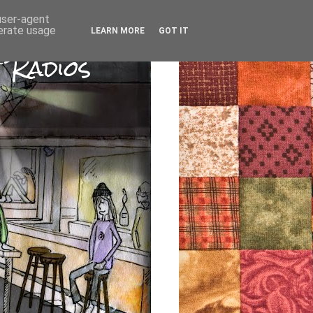
 user-agent
nerate usage
LEARN MORE
GOT IT
 Radios