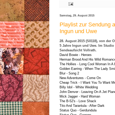
Samstag, 29. August 2015
Playlist zur Sendung 
Ingun und Uwe
28. August 2015 (S0118), von der Ol
5 Jahre Ingun und Uwe. Im Studio 
Sendeaufsicht Vollrath.
David Bowie - Heroes 
Herman Brood And His Wild Romance 
The Hollies - Long Cool Woman In A 
Golden Earring - When The Lady Smi
Blur - Song 2  
New Adventures - Come On 
Cheap Trick - I Want You To Want Me
Billy Idol - White Wedding 
John Denver - Leaving On A Jet Plan
Mick Jagger - Hard Woman 
The B-52's - Love Shack 
Tito And Tarantula - After Dark 
Status Quo - Gerdundula 
Status Quo - Gogogo 