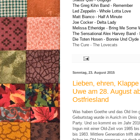
The Greg Kihn Band - Remember 
Led Zeppelin - Whole Lotta Love 
Matt Bianco - Half A Minute 
Joe Cocker - Delta Lady 
Melissa Etheridge - Bring Me Some 
The Sensational Alex Harvey Band - D
Die Toten Hosen - Bonnie Und Clyde 
The Cure - The Lovecats 
Sonntag, 23. August 2015
Lieben, ehren, Klappe
Uwe am 28. August ab
Ostfriesland
Was haben Goethe und das Old Inn 
Geburtstag wurde in Aurich im Dinis ge
Party. Und so kommt es im Jahr 2010
Ingun mit einer Old-Zeit von 1985 bi
bis 1983. Mittlere Generation trifft ä
früher im Old Inn gewesen, so doch n