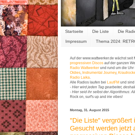
Startseite
Die Liste
Die Radi
Impressum
Thema 2024: RET
Auf der www.wattwerker.de wächst seit
progressiven Discos
auf der ganzen Wel
Radio Wattwerker
und rund um die Uhr 
Oldies
,
Instrumental Journey
,
Krautrock
Radio Laika
.
Alle Radios laufen bei
LautFM
und sind 
- Hier wird jeden Tag gearbeitet, deshal
- Hier seid ihr selbst der Algorithmus: 
Rock on, surf's up and irie vibes!
Montag, 31. August 2015
"Die Liste" vergrößert
Gesucht werden jetzt