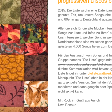
progressiven Discos b
2015: Die Liste wird in eine Datenban
genutzt. Zeit, um unsere Songsuche 
und 80er in ganz Deutschland auszuw
Alle, die sich für die alte Mucke inte
Songs zur Liste und Infos zu 'ihren' 
Uns interessiert, welcher Song in we
Norddeutschland sind wir schon ganz 
gelisteten 4.000 Songs liefen zum Bei
Für den Austausch von Songs und In
Gruppe namens "Die Liste" gegründet. 
www.facebook.com/groups/dieliste.w
direkte Kommunikation wird bevorzug
Liste findet ihr unter
dieliste.wattwerk
Menüpunkt "Die Liste" oben in der Nav
ganz aktuelle Version. Sie hat den Vo
markieren und dann googeln oder 'spot
nicht aktiv] kann.
Mit Rock im Gruß aus Aurich
Uwe Penske