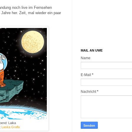
andung noch live im Fernsehen
ahre her. Zeit, mal wieder ein paar
MAIL AN UWE
Name
E-Mail
*
Nachricht
*
end: Laika
:
Laska Grafix