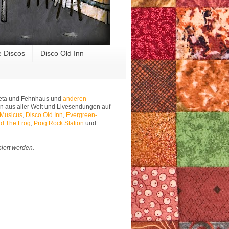
e Discos
Disco Old Inn
 Meta und Fehnhaus und
anderen
n aus aller Welt und Livesendungen auf
 Musicus
,
Disco Old Inn
,
Evergreen-
d The Frog
,
Prog Rock Station
und
siert werden.