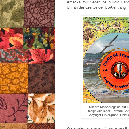
Amerika. Wir fliegen los in Nord Dak
Uhr an der Grenze der USA entlang.
Unsere Möwe fliegt los auf 
Design Aufkleber: Torsten Chr
Copyright Hintergrund: Uniqu
Wir spielen aus jedem Staat einen Kü