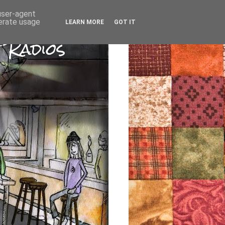
 user-agent
nerate usage
LEARN MORE
GOT IT
 Radios