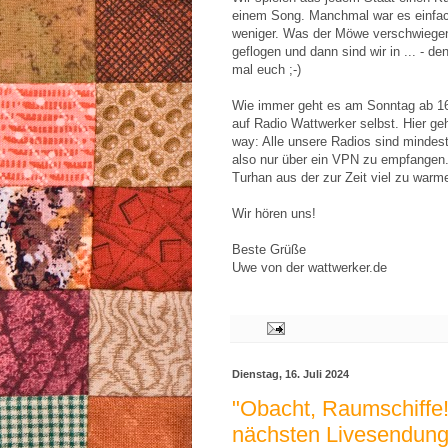
einem Song. Manchmal war es einfa
weniger. Was der Möwe verschwiegen
geflogen und dann sind wir in ... - de
mal euch ;-)
Wie immer geht es am Sonntag ab 16
auf Radio Wattwerker selbst. Hier ge
way: Alle unsere Radios sind mindeste
also nur über ein VPN zu empfangen. 
Turhan aus der zur Zeit viel zu warm
Wir hören uns!
Beste Grüße
Uwe von der wattwerker.de
Dienstag, 16. Juli 2024
"Obacht, Raumschiffe!"
nächsten Livesendun