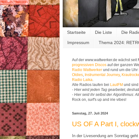
Startseite
Die Liste
Die Radi
Impressum
Thema 2024: RET
Auf der www.wattwerker.de wächst seit
progressiven Discos
auf der ganzen Wel
Radio Wattwerker
und rund um die Uhr 
Oldies
,
Instrumental Journey
,
Krautrock
Radio Laika
.
Alle Radios laufen bei
LautFM
und sind 
- Hier wird jeden Tag gearbeitet, deshal
- Hier seid ihr selbst der Algorithmus: 
Rock on, surf's up and irie vibes!
Samstag, 27. Juli 2024
US OF A Part I, clockw
In der Livesendung am Sonntag geht