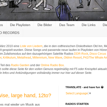
os
Die Playlisten
Die Bilder
Das Team
Die Links
Di
RO RECORDS
 März 2010 eine
Liste von Liedern
, die in den ostfriesischen Diskotheken Old Inn,
t gespielt wurden. Diese Songs und passende neue laufen in Playlisten von Hörer
im Zufallsmodus auf den dazugehörigen Satellite Radios
DDR-Rock
,
Disco Circus
er
,
Kritikulum
,
Metalhead
,
Millennium
,
New Wave
,
Oldinn Resort
,
P42/The Whale An
Teil des
Radio Garden
und der
Online Radio Box
.
b sollte diese Seite für den vollen Genuss regelmäßig mit F5 oder Kreispfeil aktuali
Alle Infos und Ankündigungen vollständig immer nur hier auf dieser Seite.
TRANSLATE - and have fun 😀
Select Language
▼
ise, large hand, 12to?
RADIOS STARTEN
 es mal wieder um Musik aus