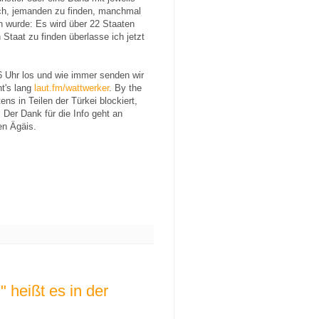
ch, jemanden zu finden, manchmal
 wurde: Es wird über 22 Staaten
n Staat zu finden überlasse ich jetzt
 Uhr los und wie immer senden wir
ht's lang
laut.fm/wattwerker
. By the
ns in Teilen der Türkei blockiert,
Der Dank für die Info geht an
en Ägäis.
 heißt es in der
g