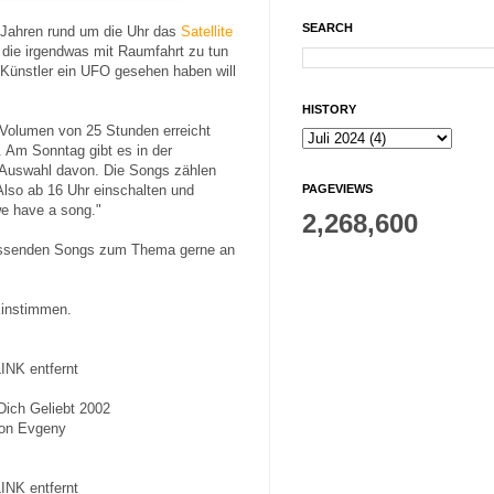
SEARCH
n Jahren rund um die Uhr das
Satellite
 die irgendwas mit Raumfahrt zu tun
 Künstler ein UFO gesehen haben will
HISTORY
n Volumen von 25 Stunden erreicht
Am Sonntag gibt es in der
 Auswahl davon. Die Songs zählen
 Also ab 16 Uhr einschalten und
PAGEVIEWS
we have a song."
2,268,600
passenden Songs zum Thema gerne an
Einstimmen.
NK entfernt
 Dich Geliebt 2002
von Evgeny
NK entfernt