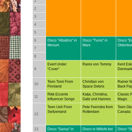
1
2
3
4
5
6
Disco "Albatros" in
Disco "Tunis" in
Disco "E
Mesum
Marx
Oldenbu
7
8
Evert Under
Rares von Tommy
Kent Esk
9
“Cover“
Denmar
Teen Tomi From
Christian von
Rainer 
10
Finnland
Space Debris
Back Pa
Rikk Eccents
Katja, Christina,
Classic 
11
Influencer Songs
Gabi und Hannes
Magic
Teen Ueli From
Pete Feenstra from
Teen Gl
Switzerland
Rotterdam
Canada
12
13
Disco "Savoy" in
Disco in Willofs bei
Disco "S