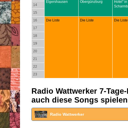
Elgershausen
Obergünzburg
Hotel" in
14
Scharmb
15
16
Die Liste
Die Liste
Die Liste
17
18
19
20
21
22
23
Radio Wattwerker 7-Tage-P
auch diese Songs spielen
Radio Wattwerker