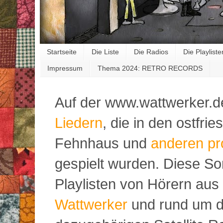
Startseite
Die Liste
Die Radios
Die Playliste
Impressum
Thema 2024: RETRO RECORDS
Auf der www.wattwerker.d
Liedern
, die in den ostfr
Fehnhaus und
anderen pr
gespielt wurden. Diese S
Playlisten von Hörern aus
Wattwerker
und rund um d