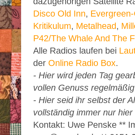
dazugehörigen Satellite 
Disco Old Inn
,
Evergreen-
Kritikulum
,
Metalhead
,
Mil
P42/The Whale And The F
Alle Radios laufen bei
Lau
der
Online Radio Box
.
- Hier wird jeden Tag gearb
vollen Genuss regelmäßig m
- Hier seid ihr selbst der
vollständig immer nur hier 
Kontakt: Uwe Penske ** Im