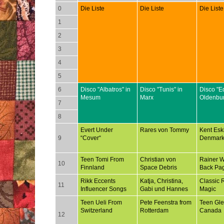
0
Die Liste
Die Liste
Die Liste
1
2
3
4
5
6
Disco "Albatros" in
Disco "Tunis" in
Disco "E
Mesum
Marx
Oldenbu
7
8
Evert Under
Rares von Tommy
Kent Esk
9
“Cover“
Denmar
Teen Tomi From
Christian von
Rainer 
10
Finnland
Space Debris
Back Pa
Rikk Eccents
Katja, Christina,
Classic 
11
Influencer Songs
Gabi und Hannes
Magic
Teen Ueli From
Pete Feenstra from
Teen Gl
Switzerland
Rotterdam
Canada
12