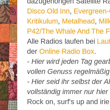
dazugehörigen Satellite 
Disco Old Inn
,
Evergreen-
Kritikulum
,
Metalhead
,
Mil
P42/The Whale And The F
Alle Radios laufen bei
Lau
der
Online Radio Box
.
- Hier wird jeden Tag gearb
vollen Genuss regelmäßig m
- Hier seid ihr selbst der
vollständig immer nur hier 
Rock on, surf's up and irie