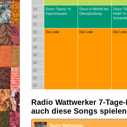
13
Disco "Savoy" in
Disco in Willofs bei
Disco "S
Elgershausen
Obergünzburg
Hotel" in
14
Scharmb
15
16
Die Liste
Die Liste
Die Liste
17
18
19
20
21
22
23
Radio Wattwerker 7-Tage-P
auch diese Songs spielen
Radio Wattwerker