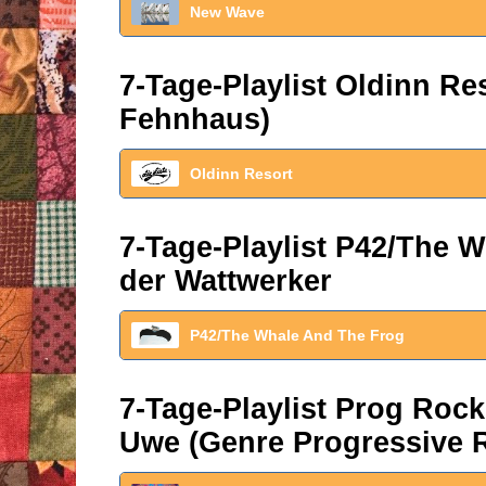
New Wave
7-Tage-Playlist Oldinn R
Fehnhaus)
Oldinn Resort
7-Tage-Playlist P42/The W
der Wattwerker
P42/The Whale And The Frog
7-Tage-Playlist Prog Roc
Uwe (Genre Progressive 