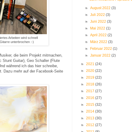
►
August 2022
(3)
►
Juli 2022
(3)
►
Juni 2022
(3)
►
Mai 2022
(1)
►
April 2022
(2)
rtes Arbeiten wird schnell
►
März 2022
(3)
Gitarre unterbrochen :-)
►
Februar 2022
(1)
Musiker, die beim Projekt mitmachen,
►
Januar 2022
(2)
 Stunt Guitar), Geo Schaller (Flute
►
2021
(24)
nd während ich das hier schreibe,
►
2020
(22)
t. Dazu mehr auf der Facebook-Seite
►
2019
(22)
►
2018
(26)
►
2017
(27)
►
2016
(27)
►
2015
(32)
►
2014
(30)
►
2013
(30)
►
2012
(27)
►
2011
(8)