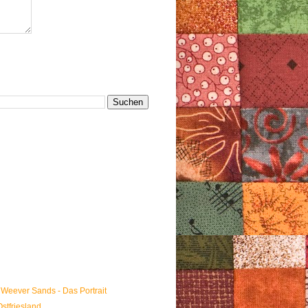
Weever Sands - Das Portrait
stfriesland