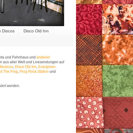
e Discos
Disco Old Inn
 Meta und Fehnhaus und
anderen
n aus aller Welt und Livesendungen auf
 Musicus
,
Disco Old Inn
,
Evergreen-
d The Frog
,
Prog Rock Station
und
siert werden.