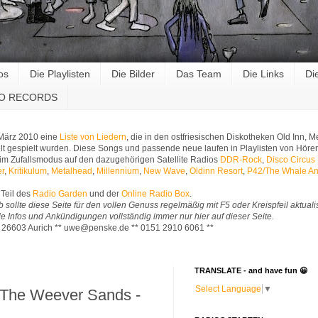
os
Die Playlisten
Die Bilder
Das Team
Die Links
Di
RO RECORDS
 März 2010 eine
Liste von Liedern
, die in den ostfriesischen Diskotheken Old Inn,
t gespielt wurden. Diese Songs und passende neue laufen in Playlisten von Hörer
im Zufallsmodus auf den dazugehörigen Satellite Radios
DDR-Rock
,
Disco Circus
er
,
Kritikulum
,
Metalhead
,
Millennium
,
New Wave
,
Oldinn Resort
,
P42/The Whale An
Teil des
Radio Garden
und der
Online Radio Box
.
b sollte diese Seite für den vollen Genuss regelmäßig mit F5 oder Kreispfeil aktuali
Alle Infos und Ankündigungen vollständig immer nur hier auf dieser Seite.
* 26603 Aurich ** uwe@penske.de ** 0151 2910 6061 **
TRANSLATE - and have fun 😀
Select Language
▼
 The Weever Sands -