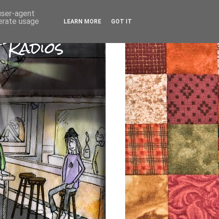
 user-agent
nerate usage
LEARN MORE
GOT IT
 Radios