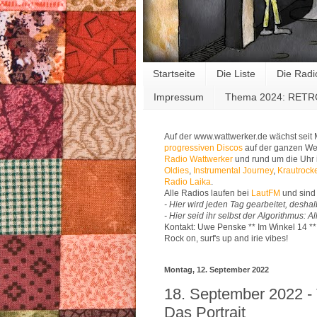
Startseite
Die Liste
Die Radi
Impressum
Thema 2024: RET
Auf der www.wattwerker.de wächst seit
progressiven Discos
auf der ganzen Wel
Radio Wattwerker
und rund um die Uhr 
Oldies
,
Instrumental Journey
,
Krautrock
Radio Laika
.
Alle Radios laufen bei
LautFM
und sind 
- Hier wird jeden Tag gearbeitet, deshal
- Hier seid ihr selbst der Algorithmus: 
Kontakt: Uwe Penske ** Im Winkel 14 *
Rock on, surf's up and irie vibes!
Montag, 12. September 2022
18. September 2022 -
Das Portrait