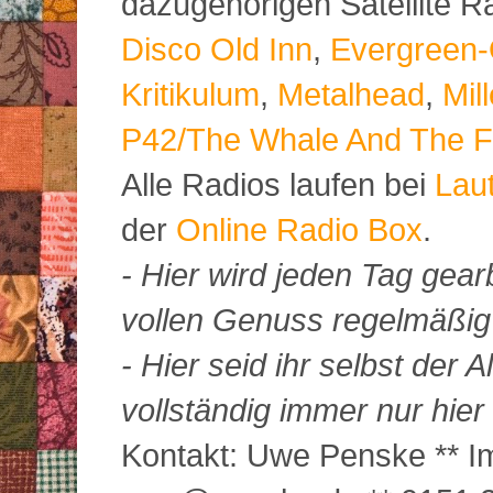
dazugehörigen Satellite 
Disco Old Inn
,
Evergreen-
Kritikulum
,
Metalhead
,
Mil
P42/The Whale And The F
Alle Radios laufen bei
Lau
der
Online Radio Box
.
- Hier wird jeden Tag gearb
vollen Genuss regelmäßig m
- Hier seid ihr selbst der
vollständig immer nur hier 
Kontakt: Uwe Penske ** Im