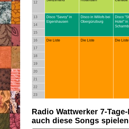
Switzerland
Rotterdam
Canada
12
13
Disco "Savoy" in
Disco in Willofs bei
Disco "S
Elgershausen
Obergünzburg
Hotel" in
14
Scharmb
15
16
Die Liste
Die Liste
Die Liste
17
18
19
20
21
22
23
Radio Wattwerker 7-Tage-P
auch diese Songs spielen