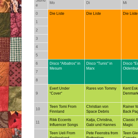
Stund
Mo
Di
Mi
e
0
Die Liste
Die Liste
Die Liste
1
2
3
4
5
6
Disco "Albatros" in
Disco "Tunis" in
Disco "E
Mesum
Marx
Oldenbu
7
8
Evert Under
Rares von Tommy
Kent Esk
9
“Cover“
Denmar
Teen Tomi From
Christian von
Rainer 
10
Finnland
Space Debris
Back Pa
Rikk Eccents
Katja, Christina,
Classic 
11
Influencer Songs
Gabi und Hannes
Magic
Teen Ueli From
Pete Feenstra from
Teen Gl