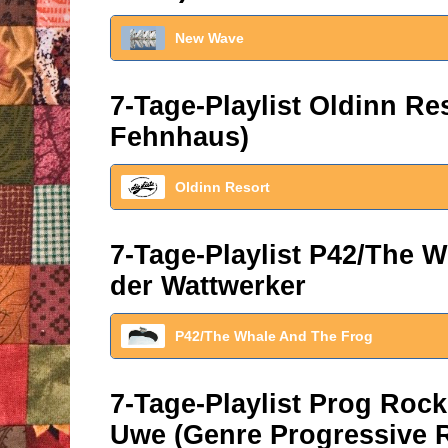
New Wave
7-Tage-Playlist Oldinn R
Fehnhaus)
Oldinn Resort
7-Tage-Playlist P42/The W
der Wattwerker
P42/The Whale And The Frog
7-Tage-Playlist Prog Roc
Uwe (Genre Progressive 