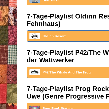
7-Tage-Playlist Oldinn R
Fehnhaus)
Oldinn Resort
7-Tage-Playlist P42/The W
der Wattwerker
P42/The Whale And The Frog
7-Tage-Playlist Prog Roc
Uwe (Genre Progressive 
Prog Rock Station