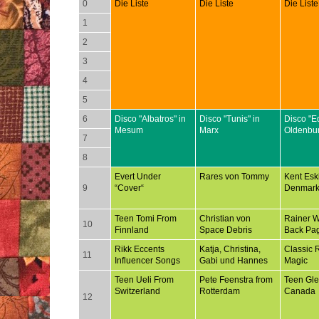
0
Die Liste
Die Liste
Die Liste
1
2
3
4
5
6
Disco "Albatros" in
Disco "Tunis" in
Disco "E
Mesum
Marx
Oldenbu
7
8
Evert Under
Rares von Tommy
Kent Esk
9
“Cover“
Denmar
Teen Tomi From
Christian von
Rainer 
10
Finnland
Space Debris
Back Pa
Rikk Eccents
Katja, Christina,
Classic 
11
Influencer Songs
Gabi und Hannes
Magic
Teen Ueli From
Pete Feenstra from
Teen Gl
Switzerland
Rotterdam
Canada
12