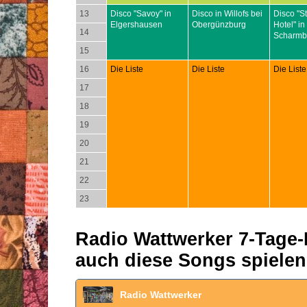
13
Disco "Savoy" in
Disco in Willofs bei
Disco "S
Elgershausen
Obergünzburg
Hotel" in
14
Scharmb
15
16
Die Liste
Die Liste
Die Liste
17
18
19
20
21
22
23
Radio Wattwerker 7-Tage-P
auch diese Songs spielen
Radio Wattwerker