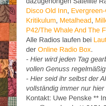
dazugehörigen Satellite 
Disco Old Inn
,
Evergreen-
Kritikulum
,
Metalhead
,
Mil
P42/The Whale And The F
Alle Radios laufen bei
Lau
der
Online Radio Box
.
- Hier wird jeden Tag gearb
vollen Genuss regelmäßig m
- Hier seid ihr selbst der
vollständig immer nur hier 
Kontakt: Uwe Penske ** Im