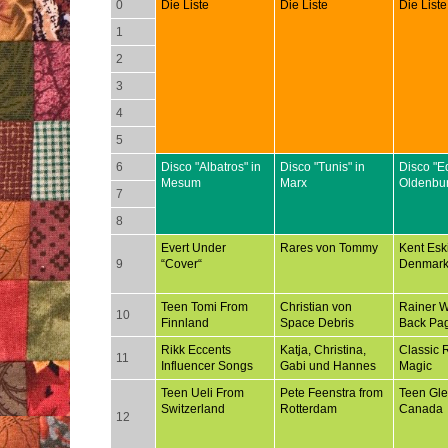
0
Die Liste
Die Liste
Die Liste
1
2
3
4
5
6
Disco "Albatros" in
Disco "Tunis" in
Disco "E
Mesum
Marx
Oldenbu
7
8
Evert Under
Rares von Tommy
Kent Esk
9
“Cover“
Denmar
Teen Tomi From
Christian von
Rainer 
10
Finnland
Space Debris
Back Pa
Rikk Eccents
Katja, Christina,
Classic 
11
Influencer Songs
Gabi und Hannes
Magic
Teen Ueli From
Pete Feenstra from
Teen Gl
Switzerland
Rotterdam
Canada
12