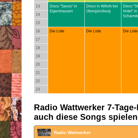
13
Disco "Savoy" in
Disco in Willofs bei
Disco "S
Elgershausen
Obergünzburg
Hotel" in
14
Scharmb
15
16
Die Liste
Die Liste
Die Liste
17
18
19
20
21
22
23
Radio Wattwerker 7-Tage-P
auch diese Songs spielen
Radio Wattwerker