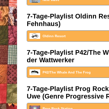
7-Tage-Playlist Oldinn R
Fehnhaus)
Oldinn Resort
7-Tage-Playlist P42/The W
der Wattwerker
P42/The Whale And The Frog
7-Tage-Playlist Prog Roc
Uwe (Genre Progressive 
Prog Rock Station