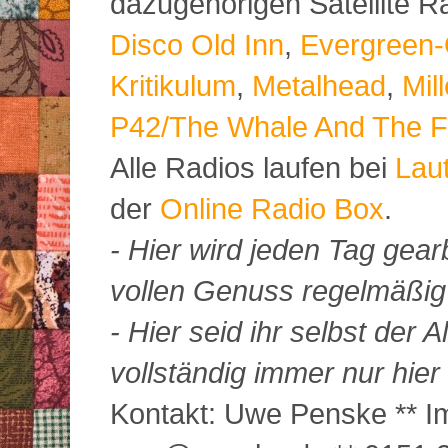
dazugehörigen Satellite 
Disco Old Inn
,
Evergreen-
Kritikulum
,
Metalhead
,
Mil
P42/The Whale And The F
Alle Radios laufen bei
Lau
der
Online Radio Box
.
- Hier wird jeden Tag gearb
vollen Genuss regelmäßig m
- Hier seid ihr selbst der
vollständig immer nur hier 
Kontakt: Uwe Penske ** Im