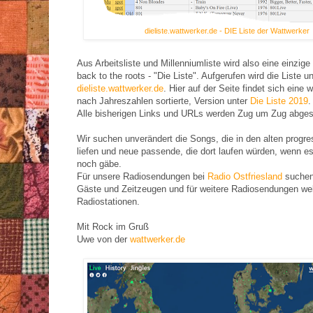
dieliste.wattwerker.de - DIE Liste der Wattwerker
Aus Arbeitsliste und Millenniumliste wird also eine einzige
back to the roots - "Die Liste". Aufgerufen wird die Liste un
dieliste.wattwerker.de
. Hier auf der Seite findet sich eine 
nach Jahreszahlen sortierte, Version unter
Die Liste 2019
.
Alle bisherigen Links und URLs werden Zug um Zug abges
Wir suchen unverändert die Songs, die in den alten progr
liefen und neue passende, die dort laufen würden, wenn e
noch gäbe.
Für unsere Radiosendungen bei
Radio Ostfriesland
suchen
Gäste und Zeitzeugen und für weitere Radiosendungen wel
Radiostationen.
Mit Rock im Gruß
Uwe von der
wattwerker.de