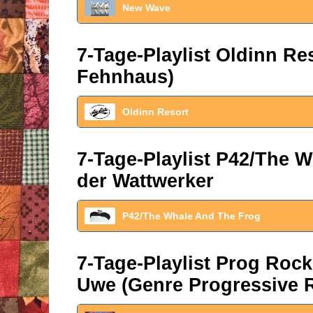
New Wave
7-Tage-Playlist Oldinn R
Fehnhaus)
Oldinn Resort
7-Tage-Playlist P42/The W
der Wattwerker
P42/The Whale And The Frog
7-Tage-Playlist Prog Roc
Uwe (Genre Progressive 