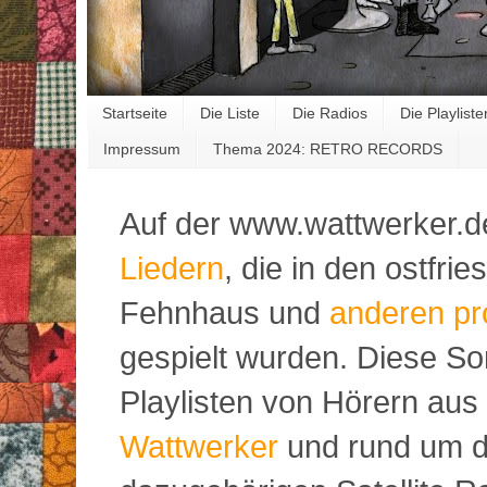
Startseite
Die Liste
Die Radios
Die Playliste
Impressum
Thema 2024: RETRO RECORDS
Auf der www.wattwerker.d
Liedern
, die in den ostfr
Fehnhaus und
anderen pr
gespielt wurden. Diese S
Playlisten von Hörern aus
Wattwerker
und rund um d