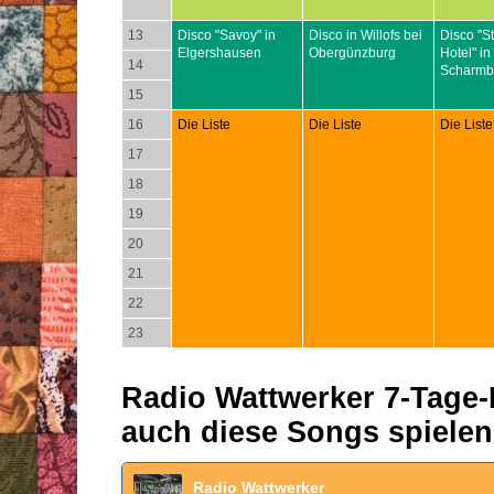
13
Disco "Savoy" in
Disco in Willofs bei
Disco "S
Elgershausen
Obergünzburg
Hotel" in
14
Scharmb
15
16
Die Liste
Die Liste
Die Liste
17
18
19
20
21
22
23
Radio Wattwerker 7-Tage-P
auch diese Songs spielen
Radio Wattwerker