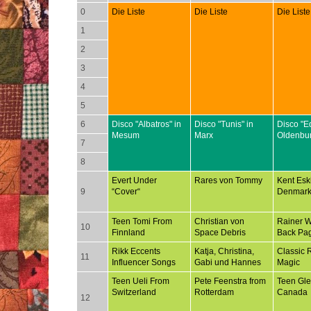
0
Die Liste
Die Liste
Die Liste
1
2
3
4
5
6
Disco "Albatros" in
Disco "Tunis" in
Disco "E
Mesum
Marx
Oldenbu
7
8
Evert Under
Rares von Tommy
Kent Esk
9
“Cover“
Denmar
Teen Tomi From
Christian von
Rainer 
10
Finnland
Space Debris
Back Pa
Rikk Eccents
Katja, Christina,
Classic 
11
Influencer Songs
Gabi und Hannes
Magic
Teen Ueli From
Pete Feenstra from
Teen Gl
Switzerland
Rotterdam
Canada
12