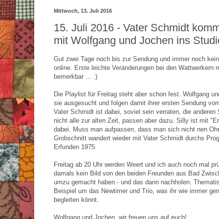
Mittwoch, 13. Juli 2016
15. Juli 2016 - Vater Schmidt kom
mit Wolfgang und Jochen ins Studi
Gut zwei Tage noch bis zur Sendung und immer noch kei
online. Erste leichte Veränderungen bei den Wattwerkern
bemerkbar ... :)
Die Playlist für Freitag steht aber schon fest. Wolfgang 
sie ausgesucht und folgen damit ihrer ersten Sendung vo
Vater Schmidt ist dabei, soviel sein verraten, die andere
nicht alle zur alten Zeit, passen aber dazu. Silly ist mit "E
dabei. Muss man aufpassen, dass man sich nicht nen Oh
Grobschnitt wandert wieder mit Vater Schmidt durchs Pr
Erfunden 1975.
Freitag ab 20 Uhr werden Weert und ich auch noch mal pr
damals kein Bild von den beiden Freunden aus Bad Zwis
umzu gemacht haben - und das dann nachholen. Themati
Beispiel um das Newtimer und Trio, was ihr wie immer ge
begleiten könnt.
Wolfgang und Jochen, wir freuen uns auf euch!