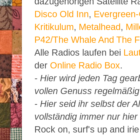
dazugehörigen Satellite 
Disco Old Inn
,
Evergreen-
Kritikulum
,
Metalhead
,
Mil
P42/The Whale And The F
Alle Radios laufen bei
Lau
der
Online Radio Box
.
- Hier wird jeden Tag gearb
vollen Genuss regelmäßig m
- Hier seid ihr selbst der
vollständig immer nur hier 
Rock on, surf's up and irie