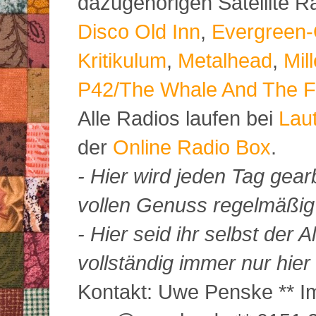
dazugehörigen Satellite 
Disco Old Inn
,
Evergreen-
Kritikulum
,
Metalhead
,
Mil
P42/The Whale And The F
Alle Radios laufen bei
Lau
der
Online Radio Box
.
- Hier wird jeden Tag gearb
vollen Genuss regelmäßig m
- Hier seid ihr selbst der
vollständig immer nur hier 
Kontakt: Uwe Penske ** Im