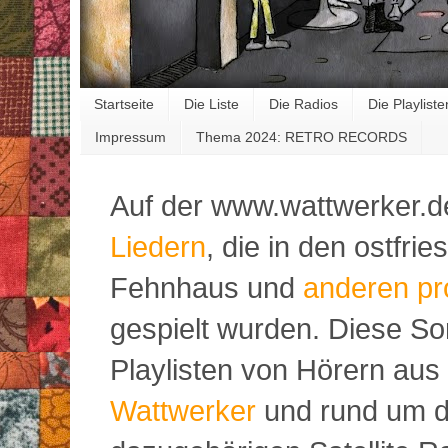
Startseite
Die Liste
Die Radios
Die Playliste
Impressum
Thema 2024: RETRO RECORDS
Auf der www.wattwerker.d
Liedern
, die in den ostfr
Fehnhaus und
anderen pr
gespielt wurden. Diese S
Playlisten von Hörern aus
Wattwerker
und rund um d