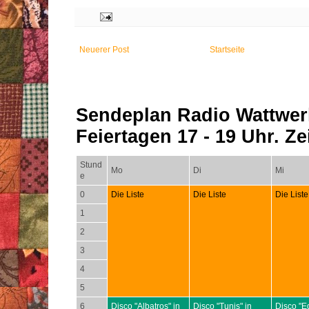
Neuerer Post
Startseite
Sendeplan Radio Wattwer
Feiertagen 17 - 19 Uhr. Zei
Stund
Mo
Di
Mi
e
0
Die Liste
Die Liste
Die Liste
1
2
3
4
5
6
Disco "Albatros" in
Disco "Tunis" in
Disco "E