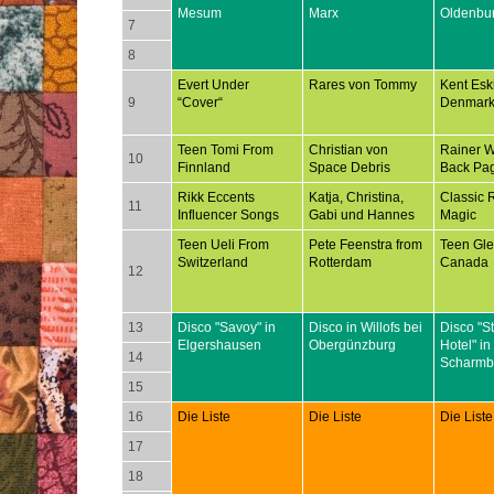
Mesum
Marx
Oldenbu
7
8
Evert Under
Rares von Tommy
Kent Esk
9
“Cover“
Denmar
Teen Tomi From
Christian von
Rainer 
10
Finnland
Space Debris
Back Pa
Rikk Eccents
Katja, Christina,
Classic 
11
Influencer Songs
Gabi und Hannes
Magic
Teen Ueli From
Pete Feenstra from
Teen Gl
Switzerland
Rotterdam
Canada
12
13
Disco "Savoy" in
Disco in Willofs bei
Disco "S
Elgershausen
Obergünzburg
Hotel" in
14
Scharmb
15
16
Die Liste
Die Liste
Die Liste
17
18