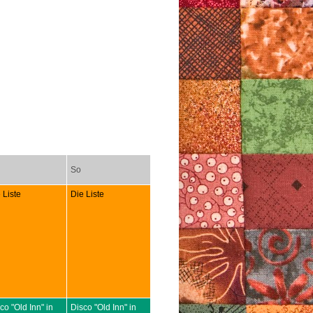
So
 Liste
Die Liste
co "Old Inn" in
Disco "Old Inn" in