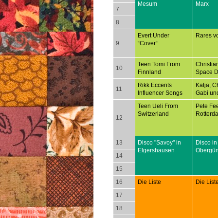
Mesum
Marx
7
8
Evert Under
Rares v
9
“Cover“
Teen Tomi From
Christia
10
Finnland
Space D
Rikk Eccents
Katja, Ch
11
Influencer Songs
Gabi un
Teen Ueli From
Pete Fee
Switzerland
Rotterd
12
13
Disco "Savoy" in
Disco in
Elgershausen
Obergü
14
15
16
Die Liste
Die List
17
18