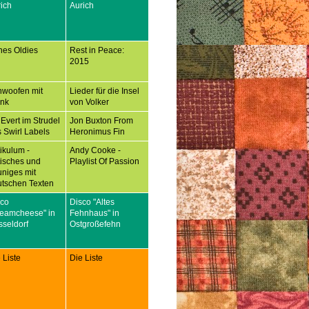
ich
Aurich
nes Oldies
Rest in Peace:
2015
hwoofen mit
Lieder für die Insel
ank
von Volker
 Evert im Strudel
Jon Buxton From
 Swirl Labels
Heronimus Fin
tikulum -
Andy Cooke -
tisches und
Playlist Of Passion
niges mit
tschen Texten
sco
Disco "Altes
reamcheese" in
Fehnhaus" in
seldorf
Ostgroßefehn
 Liste
Die Liste