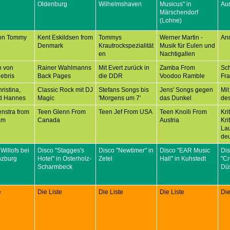
Oldenburg
Wilhelmshaven
Musicus" in
Aur
Märschendorf
(Lohne)
on Tommy
Kent Eskildsen from
Tommys
Werner Martin -
An
Denmark
Krautrockspezialität
Musik für Eulen und
en
Nachtigallen
n von
Rainer Wahlmanns
Mit Evert zurück in
Zamba From
Sc
ebris
Back Pages
die DDR
Voodoo Ramble
Fr
ristina,
Classic Rock mit DJ
Stefans Songs bis
Jens' Songs gegen
Mit
d Hannes
Magic
'Morgens um 7'
das Dunkel
des
nstra from
Teen Glenn From
Teen Jef From USA
Teen Knolli From
Kri
am
Canada
Austria
Kri
Lau
deu
 Willofs bei
Disco "Stagges's
Disco "Newtimer" in
Disco "EAR Music
Di
nzburg
Hotel" in Osterholz-
Zetel
Hall" in Kuhstedt
"C
Scharmbeck
Düs
e
Die Liste
Die Liste
Die Liste
Die