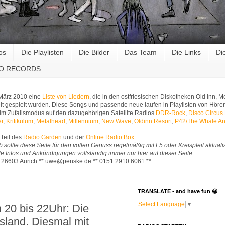
os
Die Playlisten
Die Bilder
Das Team
Die Links
Di
RO RECORDS
 März 2010 eine
Liste von Liedern
, die in den ostfriesischen Diskotheken Old Inn,
t gespielt wurden. Diese Songs und passende neue laufen in Playlisten von Hörer
im Zufallsmodus auf den dazugehörigen Satellite Radios
DDR-Rock
,
Disco Circus
er
,
Kritikulum
,
Metalhead
,
Millennium
,
New Wave
,
Oldinn Resort
,
P42/The Whale An
Teil des
Radio Garden
und der
Online Radio Box
.
b sollte diese Seite für den vollen Genuss regelmäßig mit F5 oder Kreispfeil aktuali
Alle Infos und Ankündigungen vollständig immer nur hier auf dieser Seite.
* 26603 Aurich ** uwe@penske.de ** 0151 2910 6061 **
TRANSLATE - and have fun 😀
Select Language
▼
 20 bis 22Uhr: Die
esland. Diesmal mit