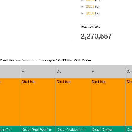
►
2011
(8)
►
2010
(2)
PAGEVIEWS
2,270,557
 mit Uwe an Sonn- und Feiertagen 17 - 19 Uhr. Zeit: Berlin
Mi
Do
Fr
Sa
e
Die Liste
Die Liste
Die Liste
Die
unis" in
Disco "Ede Wolf" in
Disco "Palazzo" in
Disco "Circus
Dis