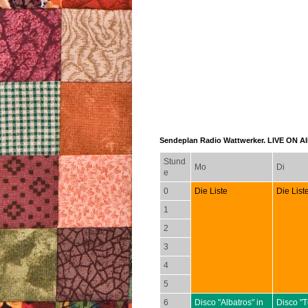
Sendeplan Radio Wattwerker. LIVE ON AIR
Stund
Mo
Di
e
0
Die Liste
Die List
1
2
3
4
5
6
Disco "Albatros" in
Disco "T