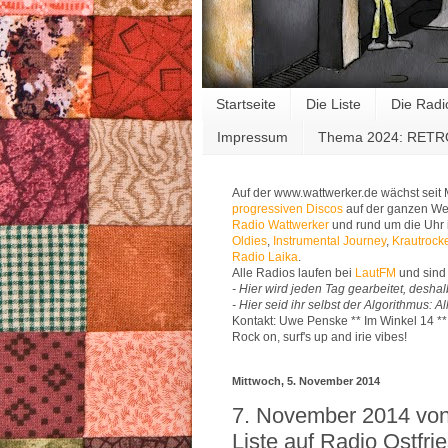
Startseite
Die Liste
Die Radi
Impressum
Thema 2024: RET
Auf der www.wattwerker.de wächst seit
progressiven Discos
auf der ganzen Wel
Radio Wattwerker
und rund um die Uhr 
Oldies
,
Instrumental Journey
,
Krautrock
Radio Laika
.
Alle Radios laufen bei
LautFM
und sind 
- Hier wird jeden Tag gearbeitet, deshal
- Hier seid ihr selbst der Algorithmus: 
Kontakt: Uwe Penske ** Im Winkel 14 *
Rock on, surf's up and irie vibes!
Mittwoch, 5. November 2014
7. November 2014 von
Liste auf Radio Ostfri