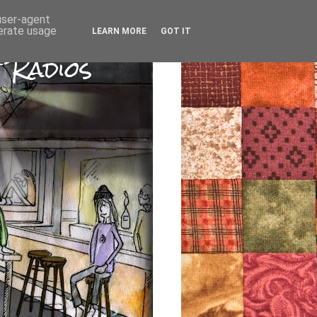
 user-agent
nerate usage
LEARN MORE
GOT IT
 Radios