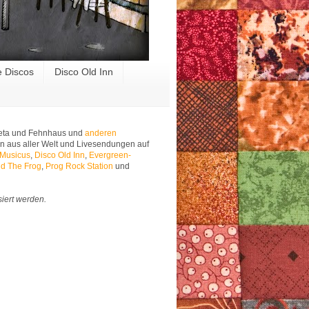
e Discos
Disco Old Inn
 Meta und Fehnhaus und
anderen
n aus aller Welt und Livesendungen auf
 Musicus
,
Disco Old Inn
,
Evergreen-
d The Frog
,
Prog Rock Station
und
siert werden.