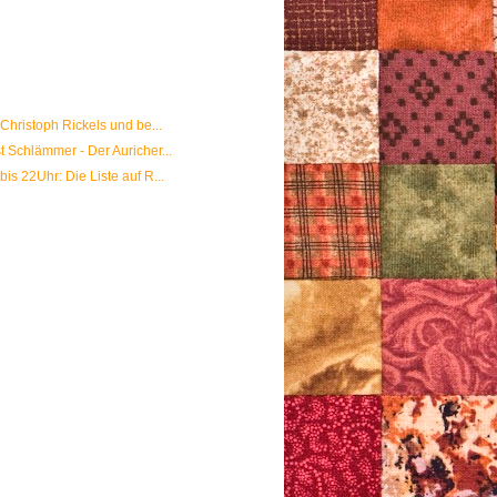
Christoph Rickels und be...
 Schlämmer - Der Auricher...
s 22Uhr: Die Liste auf R...