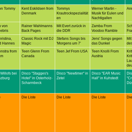
on Tommy
Kent Eskildsen from
Tommys
Werner Martin -
An
Denmark
Krautrockspezialität
Musik für Eulen und
en
Nachtigallen
n von
Rainer Wahlmanns
Mit Evert zurück in
Zamba From
Sc
ebris
Back Pages
die DDR
Voodoo Ramble
Fr
ristina,
Classic Rock mit DJ
Stefans Songs bis
Jens' Songs gegen
Mit
d Hannes
Magic
'Morgens um 7'
das Dunkel
des
nstra from
Teen Glenn From
Teen Jef From USA
Teen Knolli From
Kri
am
Canada
Austria
Kri
Lau
deu
 Willofs bei
Disco "Stagges's
Disco "Newtimer" in
Disco "EAR Music
Di
nzburg
Hotel" in Osterholz-
Zetel
Hall" in Kuhstedt
"C
Scharmbeck
Düs
e
Die Liste
Die Liste
Die Liste
Die