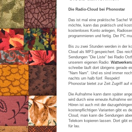
Die Radio-Cloud bei Phonostar
Das ist mal eine praktische Sache!
möchte, kann das praktisch und kost
kostenloses Konto anlegen, Radios
programmieren und fertig. Der PC mus
Bis zu zwei Stunden werden in der ko
Cloud als MP3 gespeichert. Das reich
Sendungen "Die Liste" bei
Radio Ostf
unserem eigenen Radio:
Wattwerkers
schreibe läuft dort übrigens gerade 
"Nam Nam". Und es sind immer noch 
nachts um halb fünf. Respekt!
Phonostar bietet zur Zeit Zugriff auf
Die Aufnahme kann dann später ange
wird durch eine erneute Aufnahme ein
Hören ist auch mit der dazugehörige
kostenpflichtigen Varianten gibt es 
Cloud, man kann die Sendungen aber
Telekom kopieren lassen. Dort gibt e
für lau.