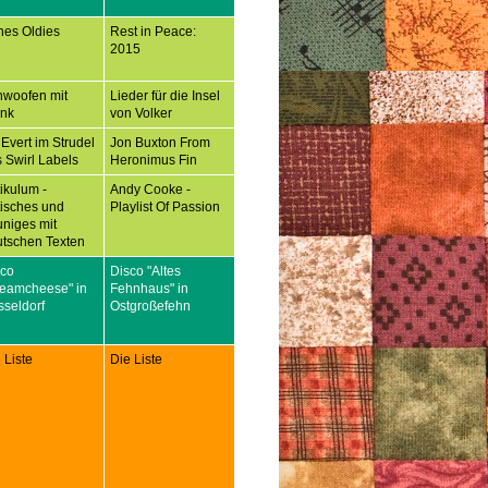
nes Oldies
Rest in Peace:
2015
hwoofen mit
Lieder für die Insel
ank
von Volker
 Evert im Strudel
Jon Buxton From
 Swirl Labels
Heronimus Fin
tikulum -
Andy Cooke -
tisches und
Playlist Of Passion
niges mit
tschen Texten
sco
Disco "Altes
reamcheese" in
Fehnhaus" in
seldorf
Ostgroßefehn
 Liste
Die Liste