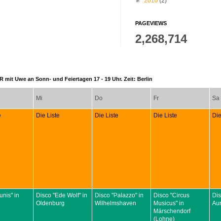
►
2010
(2)
PAGEVIEWS
2,268,714
 mit Uwe an Sonn- und Feiertagen 17 - 19 Uhr. Zeit: Berlin
Mi
Do
Fr
Sa
e
Die Liste
Die Liste
Die Liste
Die
unis" in
Disco "Ede Wolf" in
Disco "Palazzo" in
Disco "Circus
Dis
Oldenburg
Wilhelmshaven
Musicus" in
Aur
Märschendorf
(Lohne)