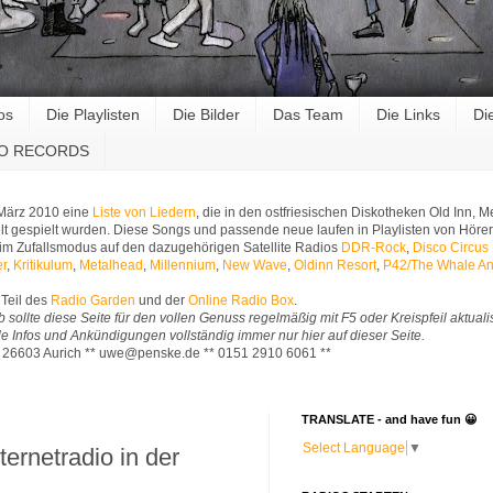
os
Die Playlisten
Die Bilder
Das Team
Die Links
Di
RO RECORDS
 März 2010 eine
Liste von Liedern
, die in den ostfriesischen Diskotheken Old Inn,
t gespielt wurden. Diese Songs und passende neue laufen in Playlisten von Hörer
im Zufallsmodus auf den dazugehörigen Satellite Radios
DDR-Rock
,
Disco Circus
er
,
Kritikulum
,
Metalhead
,
Millennium
,
New Wave
,
Oldinn Resort
,
P42/The Whale An
Teil des
Radio Garden
und der
Online Radio Box
.
b sollte diese Seite für den vollen Genuss regelmäßig mit F5 oder Kreispfeil aktuali
Alle Infos und Ankündigungen vollständig immer nur hier auf dieser Seite.
* 26603 Aurich ** uwe@penske.de ** 0151 2910 6061 **
TRANSLATE - and have fun 😀
Select Language
▼
ternetradio in der