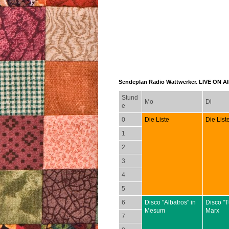
Sendeplan Radio Wattwerker. LIVE ON AIR
Stund
Mo
Di
e
0
Die Liste
Die List
1
2
3
4
5
6
Disco "Albatros" in
Disco "T
Mesum
Marx
7