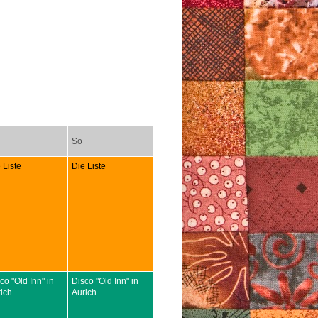
So
 Liste
Die Liste
co "Old Inn" in
Disco "Old Inn" in
ich
Aurich