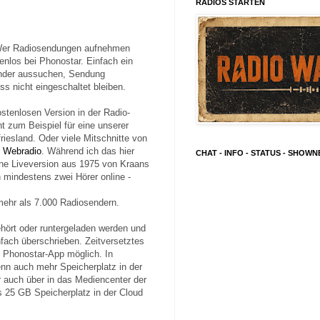
RADIOS STARTEN
 Wer Radiosendungen aufnehmen
enlos bei
Phonostar
. Einfach ein
ender aussuchen, Sendung
s nicht eingeschaltet bleiben.
stenlosen Version in der Radio-
t zum Beispiel für eine unserer
riesland
. Oder viele Mitschnitte von
 Webradio
. Während ich das hier
CHAT - INFO - STATUS - SHOW
eine Liveversion aus 1975 von Kraans
mindestens zwei Hörer online -
 mehr als 7.000 Radiosendern.
hört oder runtergeladen werden und
fach überschrieben. Zeitversetztes
n Phonostar-App möglich. In
denn auch mehr Speicherplatz in der
 auch über in das Mediencenter der
s 25 GB Speicherplatz in der Cloud