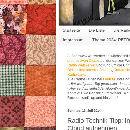
Startseite
Die Liste
Die Radi
Impressum
Thema 2024: RET
Auf der www.wattwerker.de wächst seit
progressiven Discos
auf der ganzen Wel
Radio Wattwerker
und rund um die Uhr 
Oldies
,
Instrumental Journey
,
Krautrock
Radio Laika
.
Alle Radios laufen bei
LautFM
und sind 
- Hier wird jeden Tag gearbeitet, deshal
- Hier seid ihr selbst der Algorithmus: 
Kontakt: Uwe Penske ** Im Winkel 14 *
Rock on, surf's up and irie vibes!
Sonntag, 13. Juli 2014
Radio-Technik-Tipp: In
Cloud aufnehmen