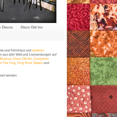
e Discos
Disco Old Inn
 Meta und Fehnhaus und
anderen
n aus aller Welt und Livesendungen auf
 Musicus
,
Disco Old Inn
,
Evergreen-
d The Frog
,
Prog Rock Station
und
siert werden.