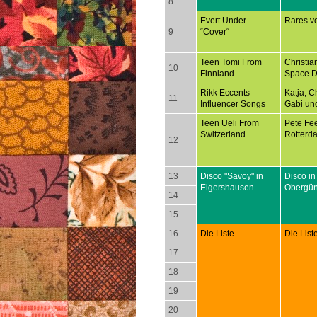
8
Evert Under
Rares v
9
“Cover“
Teen Tomi From
Christia
10
Finnland
Space D
Rikk Eccents
Katja, Ch
11
Influencer Songs
Gabi un
Teen Ueli From
Pete Fee
Switzerland
Rotterd
12
13
Disco "Savoy" in
Disco in
Elgershausen
Obergü
14
15
16
Die Liste
Die List
17
18
19
20