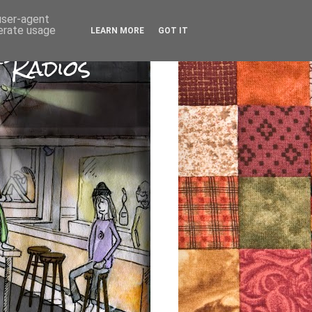
 user-agent
nerate usage
LEARN MORE
GOT IT
 Radios