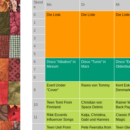
Stund
Mo
Di
Mi
e
0
Die Liste
Die Liste
Die Liste
1
2
3
4
5
6
Disco "Albatros" in
Disco "Tunis" in
Disco "E
Mesum
Marx
Oldenbu
7
8
Evert Under
Rares von Tommy
Kent Esk
9
“Cover“
Denmar
Teen Tomi From
Christian von
Rainer 
10
Finnland
Space Debris
Back Pa
Rikk Eccents
Katja, Christina,
Classic 
11
Influencer Songs
Gabi und Hannes
Magic
Teen Ueli From
Pete Feenstra from
Teen Gl