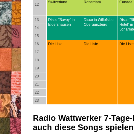
Switzerland
Rotterdam
Canada
12
13
Disco "Savoy" in
Disco in Willofs bei
Disco "S
Elgershausen
Obergünzburg
Hotel" in
14
Scharmb
15
16
Die Liste
Die Liste
Die Liste
17
18
19
20
21
22
23
Radio Wattwerker 7-Tage-P
auch diese Songs spielen