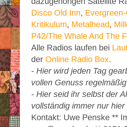
dazugehörigen Satellite 
Disco Old Inn
,
Evergreen-
Kritikulum
,
Metalhead
,
Mil
P42/The Whale And The F
Alle Radios laufen bei
Lau
der
Online Radio Box
.
- Hier wird jeden Tag gearb
vollen Genuss regelmäßig m
- Hier seid ihr selbst der
vollständig immer nur hier 
Kontakt: Uwe Penske ** Im