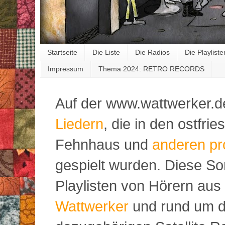
Startseite
Die Liste
Die Radios
Die Playliste
Impressum
Thema 2024: RETRO RECORDS
Auf der www.wattwerker.d
Liedern
, die in den ostfr
Fehnhaus und
anderen pr
gespielt wurden. Diese S
Playlisten von Hörern aus
Wattwerker
und rund um d