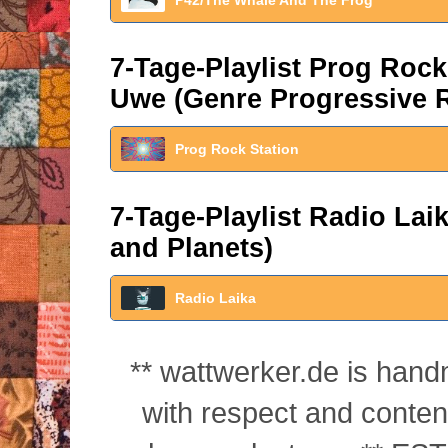
P42/The Whale And The Frog
7-Tage-Playlist Prog Roc
Uwe (Genre Progressive 
Prog Rock Station
7-Tage-Playlist Radio La
and Planets)
Radio Laika
** wattwerker.de is han
with respect and conte