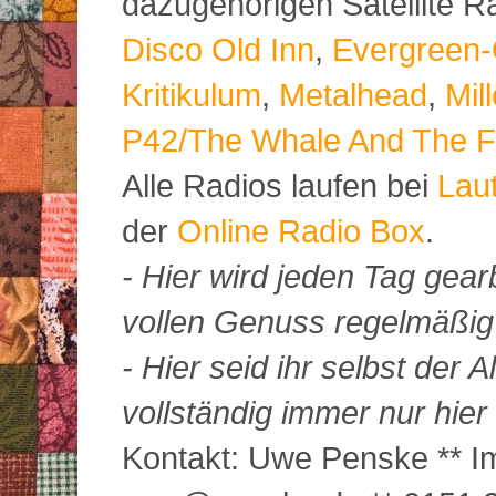
dazugehörigen Satellite 
Disco Old Inn
,
Evergreen-
Kritikulum
,
Metalhead
,
Mil
P42/The Whale And The F
Alle Radios laufen bei
Lau
der
Online Radio Box
.
- Hier wird jeden Tag gearb
vollen Genuss regelmäßig m
- Hier seid ihr selbst der
vollständig immer nur hier 
Kontakt: Uwe Penske ** Im