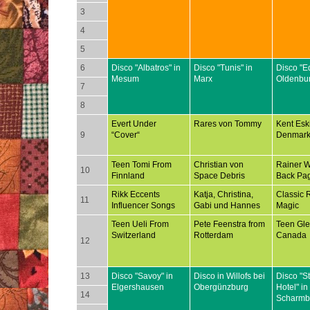
3
4
5
6
Disco "Albatros" in
Disco "Tunis" in
Disco "E
Mesum
Marx
Oldenbu
7
8
Evert Under
Rares von Tommy
Kent Esk
9
“Cover“
Denmar
Teen Tomi From
Christian von
Rainer 
10
Finnland
Space Debris
Back Pa
Rikk Eccents
Katja, Christina,
Classic 
11
Influencer Songs
Gabi und Hannes
Magic
Teen Ueli From
Pete Feenstra from
Teen Gl
Switzerland
Rotterdam
Canada
12
13
Disco "Savoy" in
Disco in Willofs bei
Disco "S
Elgershausen
Obergünzburg
Hotel" in
14
Scharmb