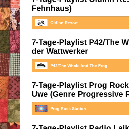
Fehnhaus)
Oldinn Resort
7-Tage-Playlist P42/The W
der Wattwerker
P42/The Whale And The Frog
7-Tage-Playlist Prog Roc
Uwe (Genre Progressive 
Prog Rock Station
7-Tage-Playlist Radio La