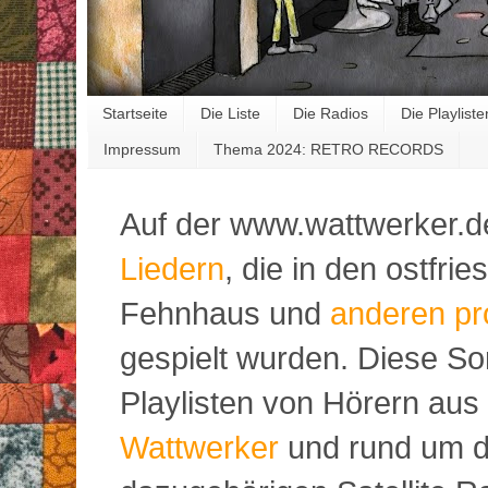
Startseite
Die Liste
Die Radios
Die Playliste
Impressum
Thema 2024: RETRO RECORDS
Auf der www.wattwerker.d
Liedern
, die in den ostfr
Fehnhaus und
anderen pr
gespielt wurden. Diese S
Playlisten von Hörern aus
Wattwerker
und rund um d