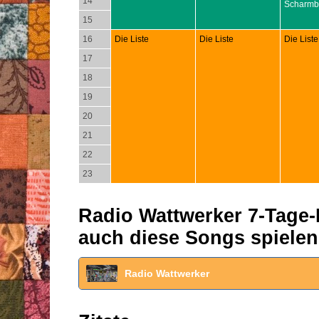
14
Scharmb
15
16
Die Liste
Die Liste
Die Liste
17
18
19
20
21
22
23
Radio Wattwerker 7-Tage-P
auch diese Songs spielen
Radio Wattwerker