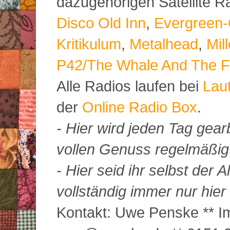
dazugehörigen Satellite 
Disco Old Inn
,
Evergreen-
Kritikulum
,
Metalhead
,
Mil
P42/The Whale And The F
Alle Radios laufen bei
Lau
der
Online Radio Box
.
- Hier wird jeden Tag gearb
vollen Genuss regelmäßig m
- Hier seid ihr selbst der
vollständig immer nur hier 
Kontakt: Uwe Penske ** Im