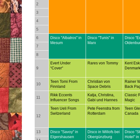
2
3
4
5
6
Disco "Albatros" in
Disco "Tunis" in
Disco "E
Mesum
Marx
Oldenbu
7
8
Evert Under
Rares von Tommy
Kent Esk
9
“Cover“
Denmar
Teen Tomi From
Christian von
Rainer 
10
Finnland
Space Debris
Back Pa
Rikk Eccents
Katja, Christina,
Classic 
11
Influencer Songs
Gabi und Hannes
Magic
Teen Ueli From
Pete Feenstra from
Teen Gl
Switzerland
Rotterdam
Canada
12
13
Disco "Savoy" in
Disco in Willofs bei
Disco "S
Elgershausen
Obergünzburg
Hotel" in