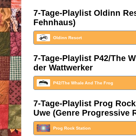
7-Tage-Playlist Oldinn R
Fehnhaus)
Oldinn Resort
7-Tage-Playlist P42/The W
der Wattwerker
P42/The Whale And The Frog
7-Tage-Playlist Prog Roc
Uwe (Genre Progressive 
Prog Rock Station