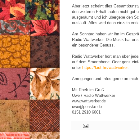
Aber jetzt scheint dies Gesamtkunstw
den weiteren Erhalt laufen nicht gut 
ausgeräumt und ich übergebe den Sch
ausläuft. Alles wird dann einzeln verk
Am Sonntag haben wir ihn im Gespräch
Radio Wattwerker. Die Musik hat er 
ein besonderer Genuss.
Radio Wattwerker hört man über jedes
auf dem Smartphone. Oder ganz einf
unter
https://laut.fm/wattwerker
.
Anregungen und Infos gerne an mich
Mit Rock im Gruß
Uwe / Radio Wattwerker
www.wattwerker.de
uwe@penske.de
0151 2910 6061