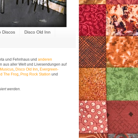
e Discos
Disco Old Inn
 Meta und Fehnhaus und
anderen
n aus aller Welt und Livesendungen auf
 Musicus
,
Disco Old Inn
,
Evergreen-
d The Frog
,
Prog Rock Station
und
siert werden.