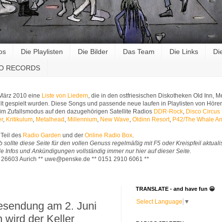
os
Die Playlisten
Die Bilder
Das Team
Die Links
Di
RO RECORDS
 März 2010 eine
Liste von Liedern
, die in den ostfriesischen Diskotheken Old Inn,
t gespielt wurden. Diese Songs und passende neue laufen in Playlisten von Hörer
im Zufallsmodus auf den dazugehörigen Satellite Radios
DDR-Rock
,
Disco Circus
er
,
Kritikulum
,
Metalhead
,
Millennium
,
New Wave
,
Oldinn Resort
,
P42/The Whale An
Teil des
Radio Garden
und der
Online Radio Box
.
b sollte diese Seite für den vollen Genuss regelmäßig mit F5 oder Kreispfeil aktuali
Alle Infos und Ankündigungen vollständig immer nur hier auf dieser Seite.
* 26603 Aurich ** uwe@penske.de ** 0151 2910 6061 **
TRANSLATE - and have fun 😀
Select Language
▼
vesendung am 2. Juni
 wird der Keller