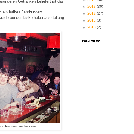
onderen Getränken beliefert ist das
►
2013
(30)
ch ein halbes Jahrhundert
►
2012
(27)
wurde bei der Diskothekenausstellung
►
2011
(8)
►
2010
(2)
PAGEVIEWS
nd Rio wie man ihn kennt