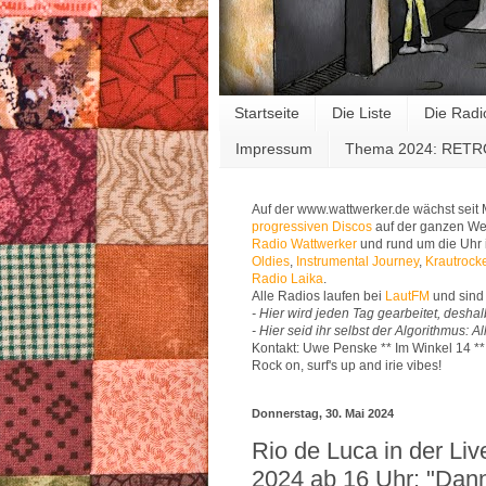
Startseite
Die Liste
Die Radi
Impressum
Thema 2024: RET
Auf der www.wattwerker.de wächst seit
progressiven Discos
auf der ganzen Wel
Radio Wattwerker
und rund um die Uhr 
Oldies
,
Instrumental Journey
,
Krautrock
Radio Laika
.
Alle Radios laufen bei
LautFM
und sind 
- Hier wird jeden Tag gearbeitet, deshal
- Hier seid ihr selbst der Algorithmus: 
Kontakt: Uwe Penske ** Im Winkel 14 *
Rock on, surf's up and irie vibes!
Donnerstag, 30. Mai 2024
Rio de Luca in der Li
2024 ab 16 Uhr: "Dann