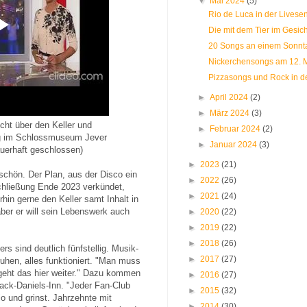
▼
Mai 2024
(5)
Rio de Luca in der Livesen
Die mit dem Tier im Gesich
20 Songs an einem Sonnta
Nickerchensongs am 12. 
Pizzasongs und Rock in d
►
April 2024
(2)
►
März 2024
(3)
cht über den Keller und
►
Februar 2024
(2)
ng im Schlossmuseum Jever
►
Januar 2024
(3)
auerhaft geschlossen)
►
2023
(21)
 schön. Der Plan, aus der Disco ein
►
2022
(26)
hließung Ende 2023 verkündet,
►
2021
(24)
rhin gerne den Keller samt Inhalt in
ber er will sein Lebenswerk auch
►
2020
(22)
►
2019
(22)
►
2018
(26)
ers sind deutlich fünfstellig. Musik-
►
2017
(27)
uhen, alles funktioniert. "Man muss
 geht das hier weiter." Dazu kommen
►
2016
(27)
Jack-Daniels-Inn. "Jeder Fan-Club
►
2015
(32)
o und grinst. Jahrzehnte mit
►
2014
(30)