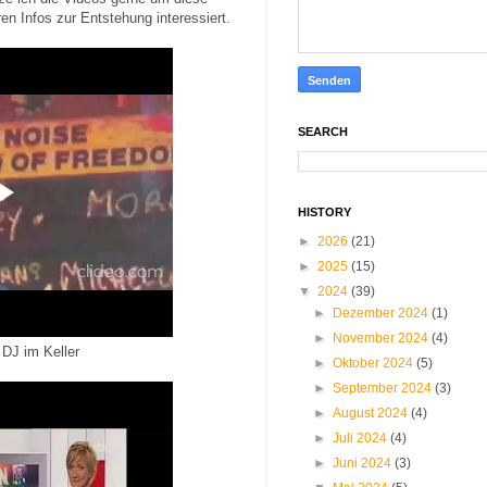
ren Infos zur Entstehung interessiert.
SEARCH
HISTORY
►
2026
(21)
►
2025
(15)
▼
2024
(39)
►
Dezember 2024
(1)
►
November 2024
(4)
 DJ im Keller
►
Oktober 2024
(5)
►
September 2024
(3)
►
August 2024
(4)
►
Juli 2024
(4)
►
Juni 2024
(3)