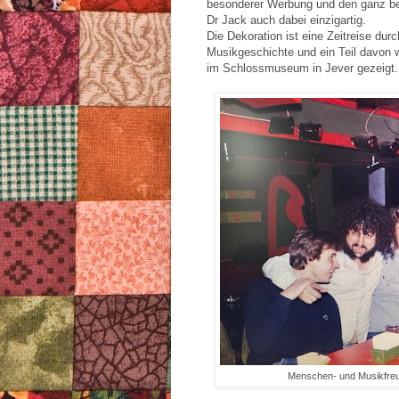
besonderer Werbung und den ganz bes
Dr Jack auch dabei einzigartig.
Die Dekoration ist eine Zeitreise dur
Musikgeschichte und ein Teil davon 
im Schlossmuseum in Jever gezeigt.
Menschen- und Musikfreu