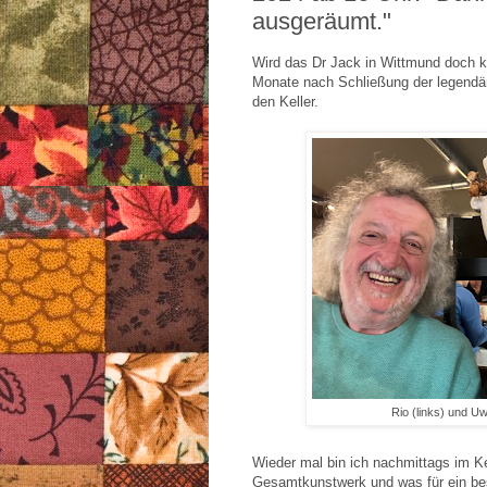
ausgeräumt."
Wird das Dr Jack in Wittmund doch k
Monate nach Schließung der legendä
den Keller.
Rio (links) und U
Wieder mal bin ich nachmittags im Ke
Gesamtkunstwerk und was für ein be