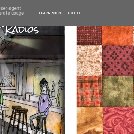
 user-agent
nerate usage
LEARN MORE
GOT IT
 Radios