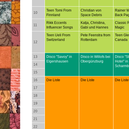
Teen Tomi From
Christian von
Rainer 
10
Finnland
Space Debris
Back Pa
Rikk Eccents
Katja, Christina,
Classic 
11
Influencer Songs
Gabi und Hannes
Magic
Teen Ueli From
Pete Feenstra from
Teen Gl
Switzerland
Rotterdam
Canada
12
13
Disco "Savoy" in
Disco in Willofs bei
Disco "S
Elgershausen
Obergünzburg
Hotel" in
14
Scharmb
15
16
Die Liste
Die Liste
Die Liste
17
18
19
20
21
22