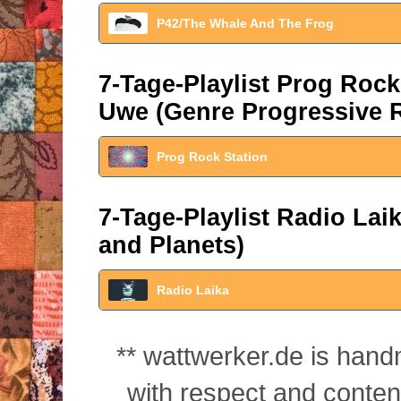
P42/The Whale And The Frog
7-Tage-Playlist Prog Roc
Uwe (Genre Progressive 
Prog Rock Station
7-Tage-Playlist Radio La
and Planets)
Radio Laika
** wattwerker.de is han
with respect and conte