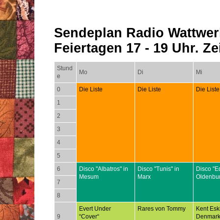
Sendeplan Radio Wattwer
Feiertagen 17 - 19 Uhr. Zei
Stund
Mo
Di
Mi
e
0
Die Liste
Die Liste
Die Liste
1
2
3
4
5
6
Disco "Albatros" in
Disco "Tunis" in
Disco "E
Mesum
Marx
Oldenbu
7
8
Evert Under
Rares von Tommy
Kent Esk
9
“Cover“
Denmar