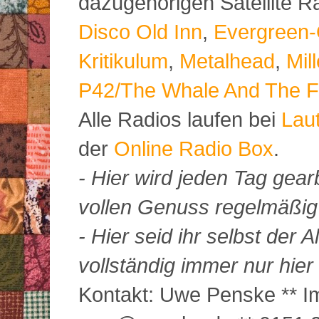
dazugehörigen Satellite 
Disco Old Inn
,
Evergreen-
Kritikulum
,
Metalhead
,
Mil
P42/The Whale And The F
Alle Radios laufen bei
Lau
der
Online Radio Box
.
- Hier wird jeden Tag gearb
vollen Genuss regelmäßig m
- Hier seid ihr selbst der
vollständig immer nur hier 
Kontakt: Uwe Penske ** Im