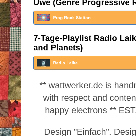
Uwe (Genre Progressive 
Prog Rock Station
7-Tage-Playlist Radio La
and Planets)
Radio Laika
** wattwerker.de is han
with respect and conte
happy electrons ** EST.
Design "Einfach". Desi