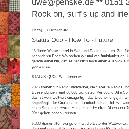
uwe@penske.de ** 0151 2
Rock on, surf's up and irie
Freitag, 13. Oktober 2023
Status Quo - How To - Future
13 Jahre Wattwerkerei in Web und Radio sind rum. Zeit für
besonderen Post: Wo stehen wir und wie funktioniert es. U
gerade dabei bin, gibt es natürlich noch einen Ausblick au
geplant ist.
STATUS QUO - Wo stehen wir
2023 stehen für Radio Wattwerker, die Satellite Radios und
Livesendungen rund 60.000 Songs zur Verfügung. Alle So
das ist wohl weltweit einzigartig - das Erscheinungsjahr am
angehängt. Der Grund dafür ist einfach erklärt: Ich will wi
einen Song zum ersten Mal in einer der alten Discos der 7
90er gehört haben konnten.
6.000 dieser alten Songs enthält die Liste der Wattwerker. 
dem vorherigen Millennium. Eine Fundgrube für alle, die in 