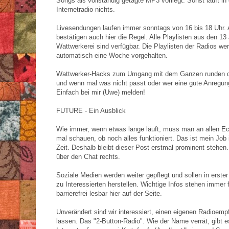
Songs als vollständig getagte MP3 vorliegt. Sonst läuft in
Internetradio nichts.
Livesendungen laufen immer sonntags von 16 bis 18 Uhr
bestätigen auch hier die Regel. Alle Playlisten aus den 13
Wattwerkerei sind verfügbar. Die Playlisten der Radios we
automatisch eine Woche vorgehalten.
Wattwerker-Hacks zum Umgang mit dem Ganzen runden d
und wenn mal was nicht passt oder wer eine gute Anregun
Einfach bei mir (Uwe) melden!
FUTURE - Ein Ausblick
Wie immer, wenn etwas lange läuft, muss man an allen 
mal schauen, ob noch alles funktioniert. Das ist mein Job
Zeit. Deshalb bleibt dieser Post erstmal prominent stehen
über den Chat rechts.
Soziale Medien werden weiter gepflegt und sollen in erster
zu Interessierten herstellen. Wichtige Infos stehen immer f
barrierefrei lesbar hier auf der Seite.
Unverändert sind wir interessiert, einen eigenen Radioem
lassen. Das "2-Button-Radio". Wie der Name verrät, gibt 