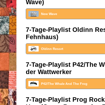
Wave)
New Wave
7-Tage-Playlist Oldinn R
Fehnhaus)
Oldinn Resort
7-Tage-Playlist P42/The W
der Wattwerker
P42/The Whale And The Frog
7-Tage-Playlist Prog Roc