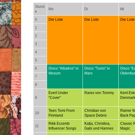
Stund
Mo
Di
Mi
e
0
Die Liste
Die Liste
Die Liste
1
2
3
4
5
6
Disco "Albatros" in
Disco "Tunis" in
Disco "E
Mesum
Marx
Oldenbu
7
8
Evert Under
Rares von Tommy
Kent Esk
9
“Cover“
Denmar
Teen Tomi From
Christian von
Rainer 
10
Finnland
Space Debris
Back Pa
Rikk Eccents
Katja, Christina,
Classic 
11
Influencer Songs
Gabi und Hannes
Magic