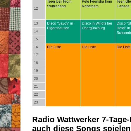
Teen Ueli From
Pete Feenstra from
Teen Gl
Switzerland
Rotterdam
Canada
12
13
Disco "Savoy" in
Disco in Willofs bei
Disco "S
Elgershausen
Obergünzburg
Hotel" in
14
Scharmb
15
16
Die Liste
Die Liste
Die Liste
17
18
19
20
21
22
23
Radio Wattwerker 7-Tage-P
auch diese Songs spielen