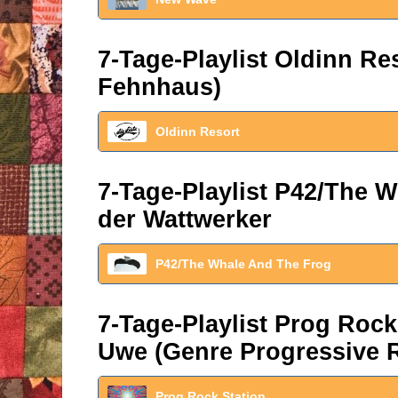
7-Tage-Playlist Oldinn R
Fehnhaus)
Oldinn Resort
7-Tage-Playlist P42/The W
der Wattwerker
P42/The Whale And The Frog
7-Tage-Playlist Prog Roc
Uwe (Genre Progressive 
Prog Rock Station