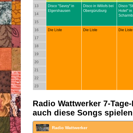
13
Disco "Savoy" in
Disco in Willofs bei
Disco "S
Elgershausen
Obergünzburg
Hotel" in
14
Scharmb
15
16
Die Liste
Die Liste
Die Liste
17
18
19
20
21
22
23
Radio Wattwerker 7-Tage-P
auch diese Songs spielen
Radio Wattwerker