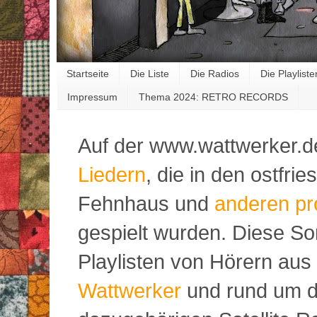
Startseite
Die Liste
Die Radios
Die Playliste
Impressum
Thema 2024: RETRO RECORDS
Auf der www.wattwerker.d
Liedern
, die in den ostfr
Fehnhaus und
anderen pr
gespielt wurden. Diese S
Playlisten von Hörern aus
Wattwerker
und rund um d