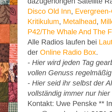
dazugehörigen Satellite 
Disco Old Inn
,
Evergreen-
Kritikulum
,
Metalhead
,
Mil
P42/The Whale And The F
Alle Radios laufen bei
Lau
der
Online Radio Box
.
- Hier wird jeden Tag gearb
vollen Genuss regelmäßig m
- Hier seid ihr selbst der
vollständig immer nur hier 
Kontakt: Uwe Penske ** Im