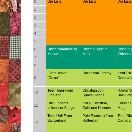
0
Die Liste
Die Liste
Die Liste
1
2
3
4
5
6
Disco "Albatros" in
Disco "Tunis" in
Disco "E
Mesum
Marx
Oldenbu
7
8
Evert Under
Rares von Tommy
Kent Esk
9
“Cover“
Denmar
Teen Tomi From
Christian von
Rainer 
10
Finnland
Space Debris
Back Pa
Rikk Eccents
Katja, Christina,
Classic 
11
Influencer Songs
Gabi und Hannes
Magic
Teen Ueli From
Pete Feenstra from
Teen Gl
Switzerland
Rotterdam
Canada
12