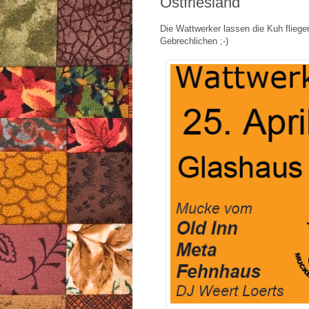
Ostfriesland
Die Wattwerker lassen die Kuh fliegen
Gebrechlichen ;-)