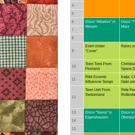
4
5
6
Disco "Albatros" in
Disco "T
Mesum
Marx
7
8
Evert Under
Rares v
9
“Cover“
Teen Tomi From
Christia
10
Finnland
Space D
Rikk Eccents
Katja, Ch
11
Influencer Songs
Gabi un
Teen Ueli From
Pete Fee
Switzerland
Rotterd
12
13
Disco "Savoy" in
Disco in
Elgershausen
Obergü
14
15