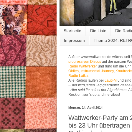
Startseite
Die Liste
Die Radi
Impressum
Thema 2024: RET
Auf der www.wattwerker.de wächst seit
progressiven Discos
auf der ganzen Wel
Radio Wattwerker
und rund um die Uhr 
Oldies
,
Instrumental Journey
,
Krautrock
Radio Laika
.
Alle Radios laufen bei
LautFM
und sind 
- Hier wird jeden Tag gearbeitet, deshal
- Hier seid ihr selbst der Algorithmus: 
Rock on, surf's up and irie vibes!
Montag, 14. April 2014
Wattwerker-Party am 2
bis 23 Uhr übertragen 