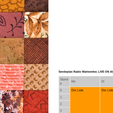
Sendeplan Radio Wattwerker. LIVE ON AIR
Stund
Mo
Di
e
0
Die Liste
Die List
1
2
3