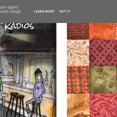
 user-agent
nerate usage
LEARN MORE
GOT IT
 Radios