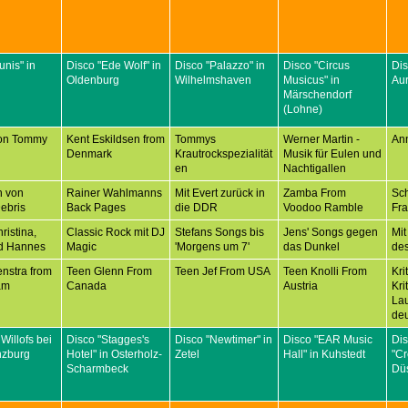
unis" in
Disco "Ede Wolf" in
Disco "Palazzo" in
Disco "Circus
Dis
Oldenburg
Wilhelmshaven
Musicus" in
Aur
Märschendorf
(Lohne)
on Tommy
Kent Eskildsen from
Tommys
Werner Martin -
An
Denmark
Krautrockspezialität
Musik für Eulen und
en
Nachtigallen
n von
Rainer Wahlmanns
Mit Evert zurück in
Zamba From
Sc
ebris
Back Pages
die DDR
Voodoo Ramble
Fr
ristina,
Classic Rock mit DJ
Stefans Songs bis
Jens' Songs gegen
Mit
d Hannes
Magic
'Morgens um 7'
das Dunkel
des
nstra from
Teen Glenn From
Teen Jef From USA
Teen Knolli From
Kri
am
Canada
Austria
Kri
Lau
deu
 Willofs bei
Disco "Stagges's
Disco "Newtimer" in
Disco "EAR Music
Di
nzburg
Hotel" in Osterholz-
Zetel
Hall" in Kuhstedt
"C
Scharmbeck
Düs