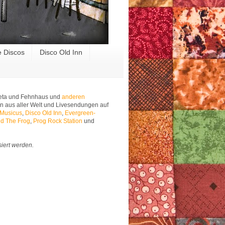
e Discos
Disco Old Inn
 Meta und Fehnhaus und
anderen
n aus aller Welt und Livesendungen auf
 Musicus
,
Disco Old Inn
,
Evergreen-
d The Frog
,
Prog Rock Station
und
siert werden.