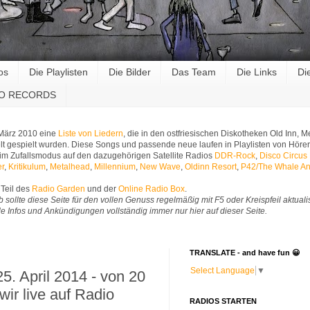
os
Die Playlisten
Die Bilder
Das Team
Die Links
Di
RO RECORDS
 März 2010 eine
Liste von Liedern
, die in den ostfriesischen Diskotheken Old Inn,
t gespielt wurden. Diese Songs und passende neue laufen in Playlisten von Hörer
im Zufallsmodus auf den dazugehörigen Satellite Radios
DDR-Rock
,
Disco Circus
er
,
Kritikulum
,
Metalhead
,
Millennium
,
New Wave
,
Oldinn Resort
,
P42/The Whale An
Teil des
Radio Garden
und der
Online Radio Box
.
b sollte diese Seite für den vollen Genuss regelmäßig mit F5 oder Kreispfeil aktuali
Alle Infos und Ankündigungen vollständig immer nur hier auf dieser Seite.
TRANSLATE - and have fun 😀
Select Language
▼
5. April 2014 - von 20
wir live auf Radio
RADIOS STARTEN