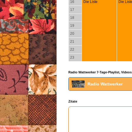
16
Die Liste
Die List
17
18
19
20
21
22
23
Radio Wattwerker 7-Tage-Playlist, Videos
Radio Wattwerker
Zitate