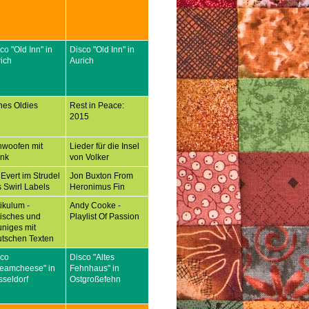
co "Old Inn" in
Disco "Old Inn" in
ich
Aurich
nes Oldies
Rest in Peace:
2015
hwoofen mit
Lieder für die Insel
ank
von Volker
 Evert im Strudel
Jon Buxton From
 Swirl Labels
Heronimus Fin
tikulum -
Andy Cooke -
tisches und
Playlist Of Passion
niges mit
tschen Texten
sco
Disco "Altes
reamcheese" in
Fehnhaus" in
seldorf
Ostgroßefehn