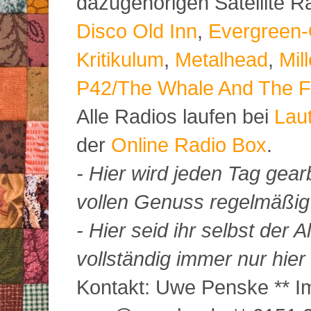
dazugehörigen Satellite 
Disco Old Inn
,
Evergreen-
Kritikulum
,
Metalhead
,
Mil
P42/The Whale And The F
Alle Radios laufen bei
Lau
der
Online Radio Box
.
- Hier wird jeden Tag gearb
vollen Genuss regelmäßig m
- Hier seid ihr selbst der
vollständig immer nur hier 
Kontakt: Uwe Penske ** Im