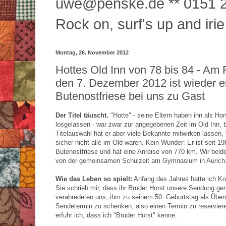
uwe@penske.de ** 0151 2
Rock on, surf's up and irie
Montag, 26. November 2012
Hottes Old Inn von 78 bis 84 - Am F
den 7. Dezember 2012 ist wieder e
Butenostfriese bei uns zu Gast
Der Titel täuscht.
"Hotte" - seine Eltern haben ihn als Hor
losgelassen - war zwar zur angegebenen Zeit im Old Inn, b
Titelauswahl hat er aber viele Bekannte mitwirken lassen,
sicher nicht alle im Old waren. Kein Wunder: Er ist seit 19
Butenostfriese und hat eine Anreise von 770 km. Wir bei
von der gemeinsamen Schulzeit am Gymnasium in Aurich
Wie das Leben so spielt:
Anfang des Jahres hatte ich Ko
Sie schrieb mir, dass ihr Bruder Horst unsere Sendung ger
verabredeten uns, ihm zu seinem 50. Geburtstag als Über
Sendetermin zu schenken, also einen Termin zu reserviere
erfuhr ich, dass ich "Bruder Horst" kenne.