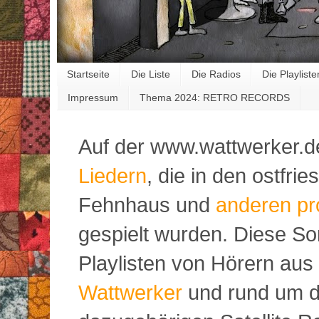
Startseite
Die Liste
Die Radios
Die Playliste
Impressum
Thema 2024: RETRO RECORDS
Auf der www.wattwerker.d
Liedern
, die in den ostfr
Fehnhaus und
anderen pr
gespielt wurden. Diese S
Playlisten von Hörern aus
Wattwerker
und rund um d