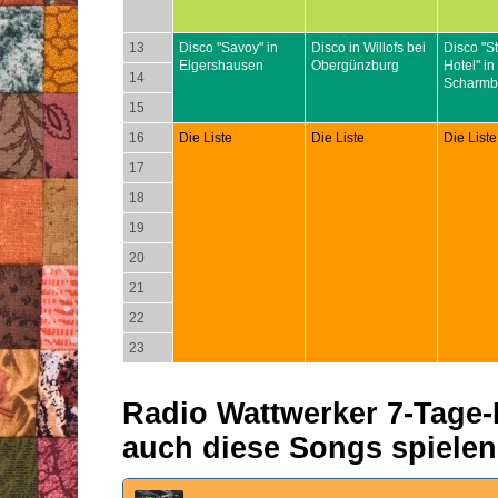
13
Disco "Savoy" in
Disco in Willofs bei
Disco "S
Elgershausen
Obergünzburg
Hotel" in
14
Scharmb
15
16
Die Liste
Die Liste
Die Liste
17
18
19
20
21
22
23
Radio Wattwerker 7-Tage-P
auch diese Songs spielen