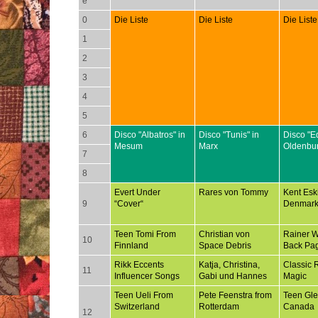
e
0
Die Liste
Die Liste
Die Liste
1
2
3
4
5
6
Disco "Albatros" in
Disco "Tunis" in
Disco "E
Mesum
Marx
Oldenbu
7
8
Evert Under
Rares von Tommy
Kent Esk
9
“Cover“
Denmar
Teen Tomi From
Christian von
Rainer 
10
Finnland
Space Debris
Back Pa
Rikk Eccents
Katja, Christina,
Classic 
11
Influencer Songs
Gabi und Hannes
Magic
Teen Ueli From
Pete Feenstra from
Teen Gl
Switzerland
Rotterdam
Canada
12