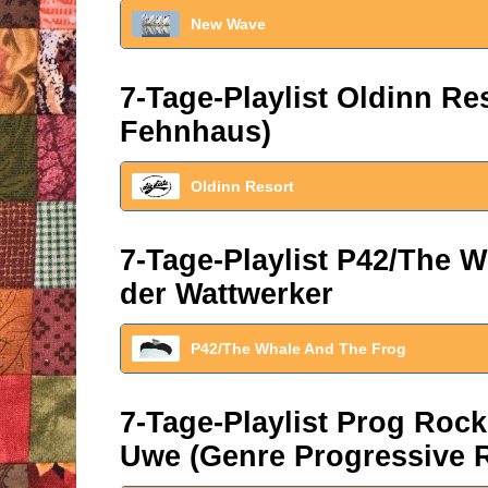
New Wave
7-Tage-Playlist Oldinn R
Fehnhaus)
Oldinn Resort
7-Tage-Playlist P42/The W
der Wattwerker
P42/The Whale And The Frog
7-Tage-Playlist Prog Roc
Uwe (Genre Progressive 