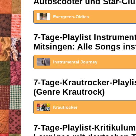
Autoscooter und Star-Clu
Evergreen-Oldies
7-Tage-Playlist Instrume
Mitsingen: Alle Songs ins
Instrumental Journey
7-Tage-Krautrocker-Play
(Genre Krautrock)
Krautrocker
7-Tage-Playlist-Kritikul