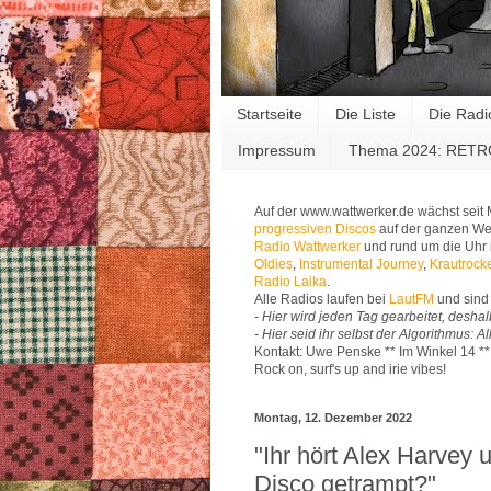
Startseite
Die Liste
Die Radi
Impressum
Thema 2024: RET
Auf der www.wattwerker.de wächst seit
progressiven Discos
auf der ganzen Wel
Radio Wattwerker
und rund um die Uhr 
Oldies
,
Instrumental Journey
,
Krautrock
Radio Laika
.
Alle Radios laufen bei
LautFM
und sind 
- Hier wird jeden Tag gearbeitet, deshal
- Hier seid ihr selbst der Algorithmus: 
Kontakt: Uwe Penske ** Im Winkel 14 *
Rock on, surf's up and irie vibes!
Montag, 12. Dezember 2022
"Ihr hört Alex Harvey 
Disco getrampt?"