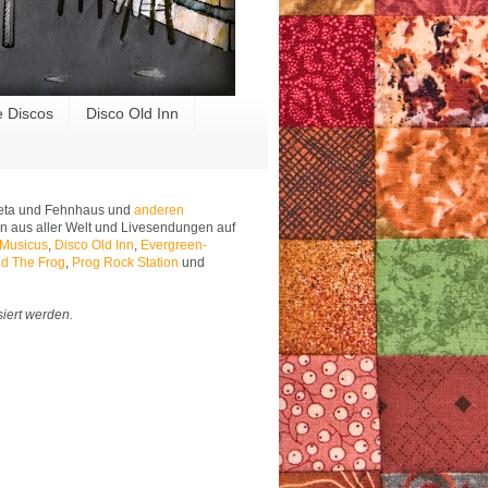
e Discos
Disco Old Inn
 Meta und Fehnhaus und
anderen
n aus aller Welt und Livesendungen auf
 Musicus
,
Disco Old Inn
,
Evergreen-
d The Frog
,
Prog Rock Station
und
siert werden.