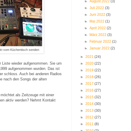
►
August 2022
(3)
►
Juli 2022
(3)
►
Juni 2022
(3)
►
Mai 2022
(1)
►
April 2022
(2)
►
März 2022
(3)
►
Februar 2022
(1)
►
Januar 2022
(2)
ekt vom Küchentisch senden
►
2021
(24)
er Liste wieder aufgenommen. Sie um
►
2020
(22)
s 1999 aufgenommen wurden. Das ist
►
2019
(22)
mer schloss. Auch bei anderen Radios
►
2018
(26)
he nach den Songs der alten
►
2017
(27)
►
2016
(27)
r möchtet als Zeitzeuge mit einer
►
2015
(32)
ngen aktiv werden? Nehmt Kontakt
►
2014
(30)
►
2013
(30)
►
2012
(27)
►
2011
(8)
►
2010
(2)