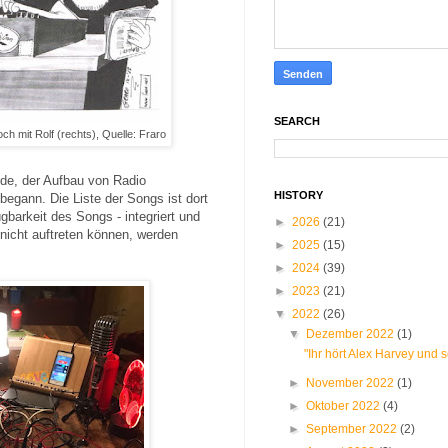
SEARCH
h mit Rolf (rechts), Quelle: Fraro
de, der Aufbau von Radio
HISTORY
begann. Die Liste der Songs ist dort
gbarkeit des Songs - integriert und
►
2026
(21)
icht auftreten können, werden
►
2025
(15)
►
2024
(39)
►
2023
(21)
▼
2022
(26)
▼
Dezember 2022
(1)
"Ihr hört Alex Harvey und s
►
November 2022
(1)
►
Oktober 2022
(4)
►
September 2022
(2)