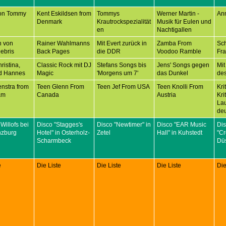
on Tommy
Kent Eskildsen from
Tommys
Werner Martin -
An
Denmark
Krautrockspezialität
Musik für Eulen und
en
Nachtigallen
n von
Rainer Wahlmanns
Mit Evert zurück in
Zamba From
Sc
ebris
Back Pages
die DDR
Voodoo Ramble
Fr
ristina,
Classic Rock mit DJ
Stefans Songs bis
Jens' Songs gegen
Mit
d Hannes
Magic
'Morgens um 7'
das Dunkel
des
nstra from
Teen Glenn From
Teen Jef From USA
Teen Knolli From
Kri
am
Canada
Austria
Kri
Lau
deu
 Willofs bei
Disco "Stagges's
Disco "Newtimer" in
Disco "EAR Music
Di
nzburg
Hotel" in Osterholz-
Zetel
Hall" in Kuhstedt
"C
Scharmbeck
Düs
e
Die Liste
Die Liste
Die Liste
Die