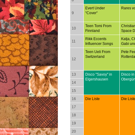
8
Evert Under
Rares v
9
“Cover“
Teen Tomi From
Christia
10
Finnland
Space D
Rikk Eccents
Katja, Ch
11
Influencer Songs
Gabi un
Teen Ueli From
Pete Fee
Switzerland
Rotterd
12
13
Disco "Savoy" in
Disco in
Elgershausen
Obergü
14
15
16
Die Liste
Die List
17
18
19
20