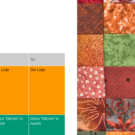
So
 Liste
Die Liste
co "Old Inn" in
Disco "Old Inn" in
ich
Aurich