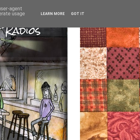
 user-agent
nerate usage
LEARN MORE
GOT IT
 Radios