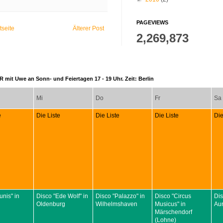
PAGEVIEWS
tseite
Älterer Post
2,269,873
 mit Uwe an Sonn- und Feiertagen 17 - 19 Uhr. Zeit: Berlin
Mi
Do
Fr
Sa
e
Die Liste
Die Liste
Die Liste
Die
unis" in
Disco "Ede Wolf" in
Disco "Palazzo" in
Disco "Circus
Dis
Oldenburg
Wilhelmshaven
Musicus" in
Aur
Märschendorf
(Lohne)