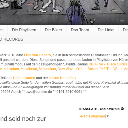
os
Die Playlisten
Die Bilder
Das Team
Die Links
Di
RO RECORDS
 März 2010 eine
Liste von Liedern
, die in den ostfriesischen Diskotheken Old Inn,
t gespielt wurden. Diese Songs und passende neue laufen in Playlisten von Hörer
im Zufallsmodus auf den dazugehörigen Satellite Radios
DDR-Rock
,
Disco Circus
er
,
Kritikulum
,
Metalhead
,
Millennium
,
New Wave
,
Oldinn Resort
,
P42/The Whale An
Teil des
Radio Garden
und der
Online Radio Box
.
b sollte diese Seite für den vollen Genuss regelmäßig mit F5 oder Kreispfeil aktuali
Alle Infos und Ankündigungen vollständig immer nur hier auf dieser Seite.
* 26603 Aurich ** uwe@penske.de ** 0151 2910 6061 **
TRANSLATE - and have fun 😀
Select Language
▼
und seid noch zur