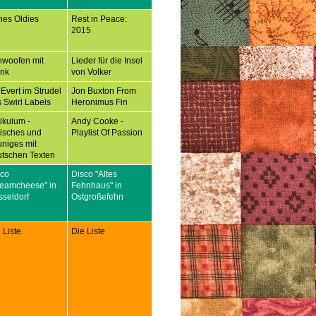
nes Oldies
Rest in Peace:
2015
hwoofen mit
Lieder für die Insel
ank
von Volker
 Evert im Strudel
Jon Buxton From
 Swirl Labels
Heronimus Fin
tikulum -
Andy Cooke -
tisches und
Playlist Of Passion
niges mit
tschen Texten
sco
Disco "Altes
reamcheese" in
Fehnhaus" in
seldorf
Ostgroßefehn
 Liste
Die Liste