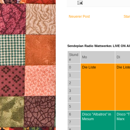
Neuerer Post
Star
Sendeplan Radio Wattwerker. LIVE ON AIR
Stund
Mo
Di
e
0
Die Liste
Die List
1
2
3
4
5
6
Disco "Albatros" in
Disco "T
Mesum
Marx
7