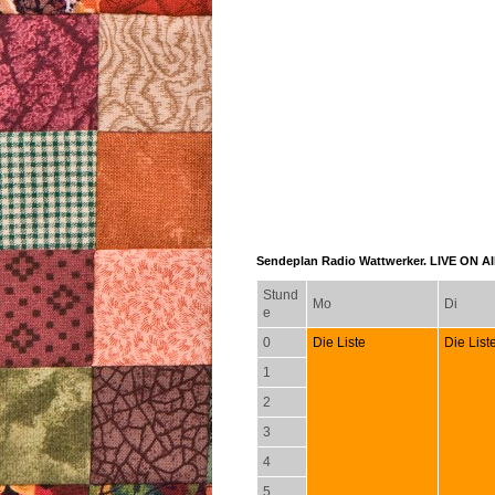
Sendeplan Radio Wattwerker. LIVE ON AIR
Stund
Mo
Di
e
0
Die Liste
Die List
1
2
3
4
5