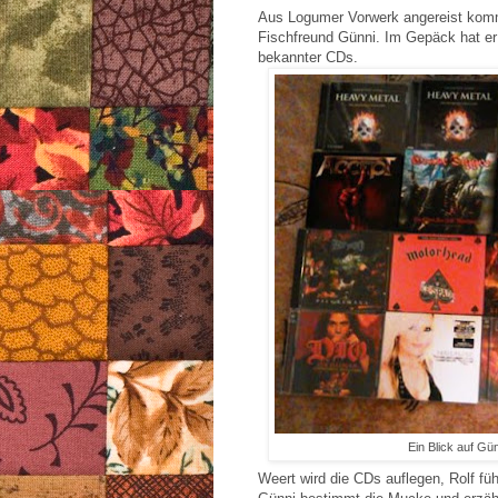
Aus Logumer Vorwerk angereist komm
Fischfreund Günni. Im Gepäck hat er
bekannter CDs.
Ein Blick auf G
Weert wird die CDs auflegen, Rolf fü