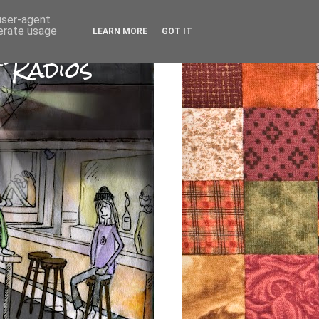
 user-agent
nerate usage
LEARN MORE
GOT IT
 Radios