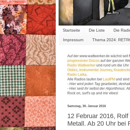
Startseite
Die Liste
Die Radi
Impressum
Thema 2024: RET
Auf der www.wattwerker.de wächst seit
progressiven Discos
auf der ganzen Wel
Radio Wattwerker
und rund um die Uhr 
Oldies
,
Instrumental Journey
,
Krautrock
Radio Laika
.
Alle Radios laufen bei
LautFM
und sind 
- Hier wird jeden Tag gearbeitet, deshal
- Hier seid ihr selbst der Algorithmus: 
Rock on, surf's up and irie vibes!
Samstag, 30. Januar 2016
12 Februar 2016, Rol
Metall. Ab 20 Uhr bei 