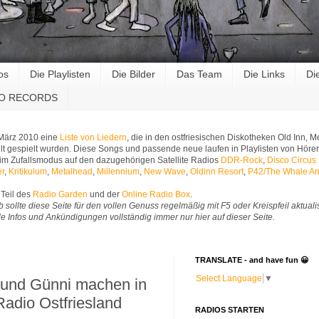
os
Die Playlisten
Die Bilder
Das Team
Die Links
Di
RO RECORDS
 März 2010 eine
Liste von Liedern
, die in den ostfriesischen Diskotheken Old Inn,
t gespielt wurden. Diese Songs und passende neue laufen in Playlisten von Hörer
im Zufallsmodus auf den dazugehörigen Satellite Radios
DDR-Rock
,
Disco Circus
er
,
Kritikulum
,
Metalhead
,
Millennium
,
New Wave
,
Oldinn Resort
,
P42/The Whale An
Teil des
Radio Garden
und der
Online Radio Box
.
b sollte diese Seite für den vollen Genuss regelmäßig mit F5 oder Kreispfeil aktuali
Alle Infos und Ankündigungen vollständig immer nur hier auf dieser Seite.
TRANSLATE - and have fun 😀
Select Language
▼
f und Günni machen in
Radio Ostfriesland
RADIOS STARTEN