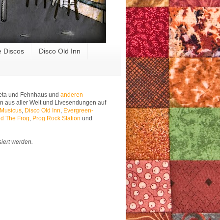
e Discos
Disco Old Inn
 Meta und Fehnhaus und
anderen
n aus aller Welt und Livesendungen auf
 Musicus
,
Disco Old Inn
,
Evergreen-
d The Frog
,
Prog Rock Station
und
siert werden.