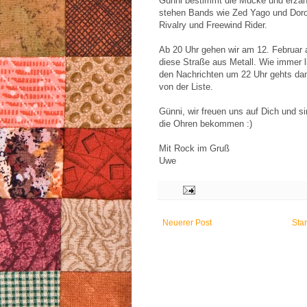
Günni bestimmt die Mucke und erzählt
stehen Bands wie Zed Yago und Dor
Rivalry und Freewind Rider.
Ab 20 Uhr gehen wir am 12. Februar
diese Straße aus Metall. Wie immer l
den Nachrichten um 22 Uhr gehts da
von der Liste.
Günni, wir freuen uns auf Dich und si
die Ohren bekommen :)
Mit Rock im Gruß
Uwe
Neuerer Post
Star