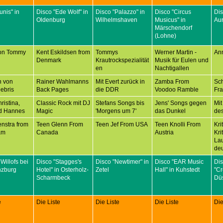
unis" in
Disco "Ede Wolf" in
Disco "Palazzo" in
Disco "Circus
Dis
Oldenburg
Wilhelmshaven
Musicus" in
Aur
Märschendorf
(Lohne)
on Tommy
Kent Eskildsen from
Tommys
Werner Martin -
An
Denmark
Krautrockspezialität
Musik für Eulen und
en
Nachtigallen
n von
Rainer Wahlmanns
Mit Evert zurück in
Zamba From
Sc
ebris
Back Pages
die DDR
Voodoo Ramble
Fr
ristina,
Classic Rock mit DJ
Stefans Songs bis
Jens' Songs gegen
Mit
d Hannes
Magic
'Morgens um 7'
das Dunkel
des
nstra from
Teen Glenn From
Teen Jef From USA
Teen Knolli From
Kri
am
Canada
Austria
Kri
Lau
deu
 Willofs bei
Disco "Stagges's
Disco "Newtimer" in
Disco "EAR Music
Di
nzburg
Hotel" in Osterholz-
Zetel
Hall" in Kuhstedt
"C
Scharmbeck
Düs
e
Die Liste
Die Liste
Die Liste
Die