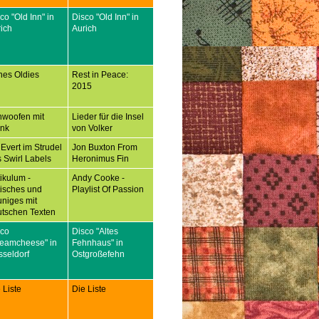
co "Old Inn" in
Disco "Old Inn" in
ich
Aurich
nes Oldies
Rest in Peace:
2015
hwoofen mit
Lieder für die Insel
ank
von Volker
 Evert im Strudel
Jon Buxton From
 Swirl Labels
Heronimus Fin
tikulum -
Andy Cooke -
tisches und
Playlist Of Passion
niges mit
tschen Texten
sco
Disco "Altes
reamcheese" in
Fehnhaus" in
seldorf
Ostgroßefehn
 Liste
Die Liste