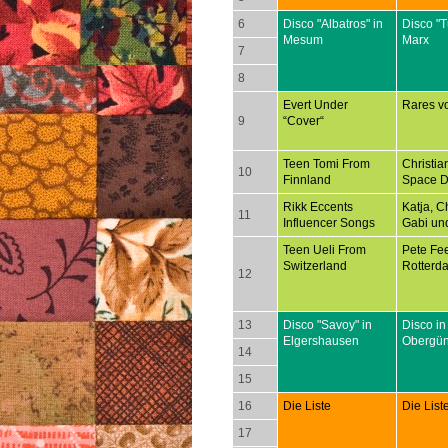
6
Disco "Albatros" in
Disco "T
Mesum
Marx
7
8
Evert Under
Rares v
9
“Cover“
Teen Tomi From
Christia
10
Finnland
Space D
Rikk Eccents
Katja, Ch
11
Influencer Songs
Gabi un
Teen Ueli From
Pete Fee
Switzerland
Rotterd
12
13
Disco "Savoy" in
Disco in
Elgershausen
Obergü
14
15
16
Die Liste
Die List
17