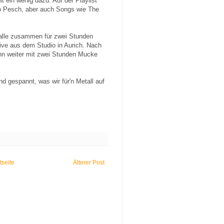
 ein wenig dazu. Auf der Playlist
o Pesch, aber auch Songs wie The
 alle zusammen für zwei Stunden
ive aus dem Studio in Aurich. Nach
nn weiter mit zwei Stunden Mucke
nd gespannt, was wir für'n Metall auf
tseite
Älterer Post