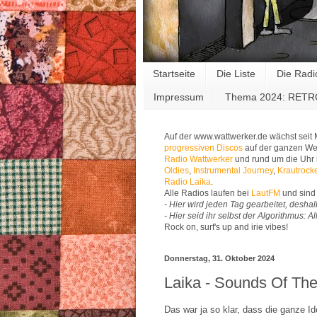
Startseite
Die Liste
Die Radi
Impressum
Thema 2024: RET
Auf der www.wattwerker.de wächst seit
progressiven Discos
auf der ganzen Wel
Radio Wattwerker
und rund um die Uhr 
Oldies
,
Instrumental Journey
,
Krautrock
Radio Laika
.
Alle Radios laufen bei
LautFM
und sind 
- Hier wird jeden Tag gearbeitet, deshal
- Hier seid ihr selbst der Algorithmus: 
Rock on, surf's up and irie vibes!
Donnerstag, 31. Oktober 2024
Laika - Sounds Of The 
Das war ja so klar, dass die ganze Id