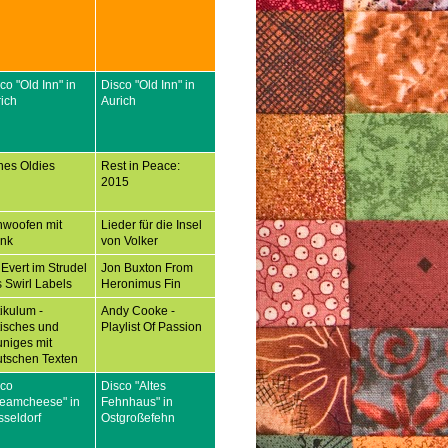
co "Old Inn" in
Disco "Old Inn" in
ich
Aurich
nes Oldies
Rest in Peace:
2015
hwoofen mit
Lieder für die Insel
ank
von Volker
 Evert im Strudel
Jon Buxton From
 Swirl Labels
Heronimus Fin
tikulum -
Andy Cooke -
tisches und
Playlist Of Passion
niges mit
tschen Texten
sco
Disco "Altes
reamcheese" in
Fehnhaus" in
seldorf
Ostgroßefehn