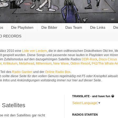
os
Die Playlisten
Die Bilder
Das Team
Die Links
Di
RO RECORDS
 März 2010 eine
Liste von Liedern
, die in den ostfriesischen Diskotheken Old Inn,
t gespielt wurden. Diese Songs und passende neue laufen in Playlisten von Hörer
im Zufallsmodus auf den dazugehörigen Satellite Radios
DDR-Rock
,
Disco Circus
er
,
Kritikulum
,
Metalhead
,
Millennium
,
New Wave
,
Oldinn Resort
,
P42/The Whale An
Teil des
Radio Garden
und der
Online Radio Box
.
b sollte diese Seite für den vollen Genuss regelmäßig mit F5 oder Kreispfeil aktuali
Alle Infos und Ankündigungen vollständig immer nur hier auf dieser Seite.
TRANSLATE - and have fun 😀
Select Language
▼
Satellites
RADIOS STARTEN
ee mit den Satellites gar nicht