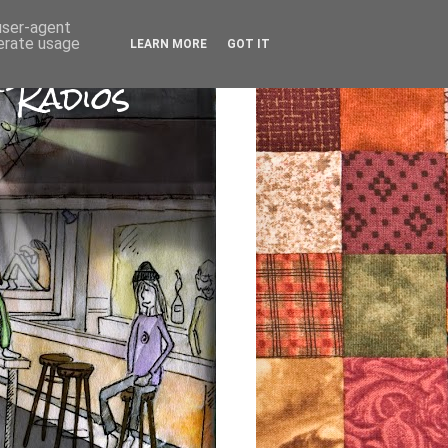
 user-agent
nerate usage
LEARN MORE
GOT IT
 Radios