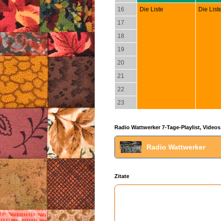
16
Die Liste
Die List
17
18
19
20
21
22
23
Radio Wattwerker 7-Tage-Playlist, Videos
Radio Wattwerker
Zitate