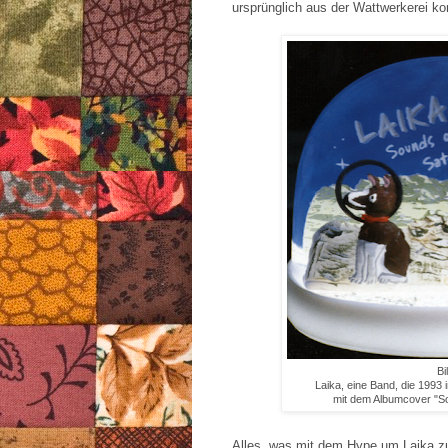
ursprünglich aus der Wattwerkerei k
Bi
Laika, eine Band, die 1993
mit dem Albumcover "So
Alles, was mit dem Hype um Laika zu