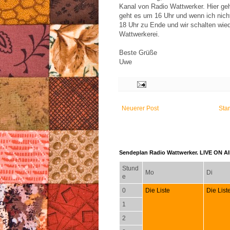
Kanal von Radio Wattwerker. Hier ge
geht es um 16 Uhr und wenn ich nich
18 Uhr zu Ende und wir schalten wied
Wattwerkerei.
Beste Grüße
Uwe
Neuerer Post
Star
Sendeplan Radio Wattwerker. LIVE ON AIR
Stund
Mo
Di
e
0
Die Liste
Die List
1
2