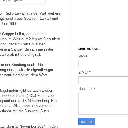
on Ingün Angelina
o "Radio Laika" aus der Wattwerkerei
ingshündin aus Spanien. Laika I und
m Jahr 1986.
 Gruppe Laika, der sich mit
uch im Weltraum? Ich weiß es nicht.
ong, der sich mit Polizisten
MAIL AN UWE
 einem Sänger, den ich nie in der
ahre alt ist das Original.
Name
r in der Sendung auch Udo
ng dürfen wir alle eigentlich gar
E-Mail
*
Tastatur prompt bei dem Wort
Nachricht
*
agskindern gibt es auch wieder
ooooo einfach ;-) Olaf kennt von
g und der ist 15 Minuten lang. Ein
en. Und Willy kann sich zwischen
erlässt mir die Auswahl. Auch
tag, dem 3. November 2024, in den