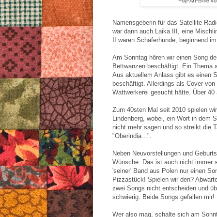
Pop-Art-Brille v
Namensgeberin für das Satellite Radi
war dann auch Laika III, eine Mischl
II waren Schäferhunde, beginnend i
Am Sonntag hören wir einen Song der
Bettwanzen beschäftigt. Ein Thema a
Aus aktuellem Anlass gibt es einen S
beschäftigt. Allerdings als Cover von
Wattwerkerei gesucht hätte. Über 40 J
Zum 40sten Mal seit 2010 spielen wi
Lindenberg, wobei, ein Wort in dem So
nicht mehr sagen und so streikt die 
"Oberindia...".
Neben Neuvorstellungen und Geburtst
Wünsche. Das ist auch nicht immer s
'seiner' Band aus Polen nur einen Son
Pizzastück! Spielen wir den? Abwart
zwei Songs nicht entscheiden und üb
schwierig: Beide Songs gefallen mir!
Wer also mag, schalte sich am Sonn