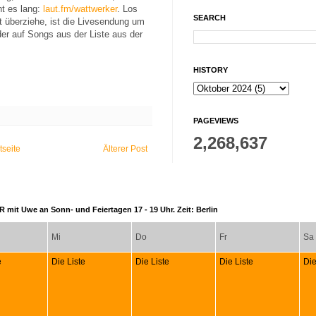
ht es lang:
laut.fm/wattwerker
. Los
SEARCH
t überziehe, ist die Livesendung um
er auf Songs aus der Liste aus der
HISTORY
PAGEVIEWS
2,268,637
tseite
Älterer Post
 mit Uwe an Sonn- und Feiertagen 17 - 19 Uhr. Zeit: Berlin
Mi
Do
Fr
Sa
e
Die Liste
Die Liste
Die Liste
Die