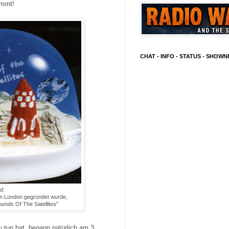
ommt!
CHAT - INFO - STATUS - SHOW
ld:
 in London gegründet wurde,
unds Of The Satellites"
 tun hat, begann natürlich am 3.