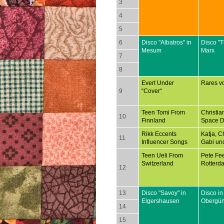
3
4
5
6
Disco "Albatros" in
Disco "T
Mesum
Marx
7
8
Evert Under
Rares v
9
“Cover“
Teen Tomi From
Christia
10
Finnland
Space D
Rikk Eccents
Katja, Ch
11
Influencer Songs
Gabi un
Teen Ueli From
Pete Fee
Switzerland
Rotterd
12
13
Disco "Savoy" in
Disco in
Elgershausen
Obergü
14
15