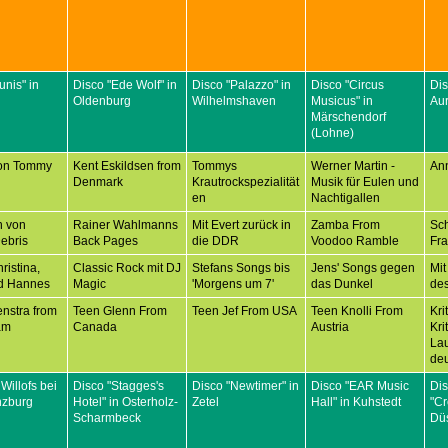
unis" in
Disco "Ede Wolf" in
Disco "Palazzo" in
Disco "Circus
Dis
Oldenburg
Wilhelmshaven
Musicus" in
Aur
Märschendorf
(Lohne)
on Tommy
Kent Eskildsen from
Tommys
Werner Martin -
An
Denmark
Krautrockspezialität
Musik für Eulen und
en
Nachtigallen
n von
Rainer Wahlmanns
Mit Evert zurück in
Zamba From
Sc
ebris
Back Pages
die DDR
Voodoo Ramble
Fr
ristina,
Classic Rock mit DJ
Stefans Songs bis
Jens' Songs gegen
Mit
d Hannes
Magic
'Morgens um 7'
das Dunkel
des
nstra from
Teen Glenn From
Teen Jef From USA
Teen Knolli From
Kri
am
Canada
Austria
Kri
Lau
deu
 Willofs bei
Disco "Stagges's
Disco "Newtimer" in
Disco "EAR Music
Di
nzburg
Hotel" in Osterholz-
Zetel
Hall" in Kuhstedt
"C
Scharmbeck
Düs