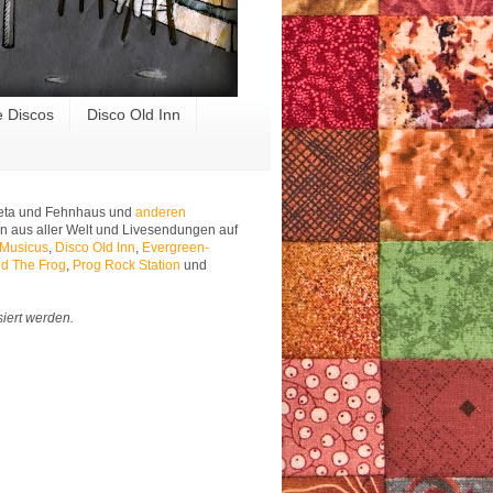
e Discos
Disco Old Inn
 Meta und Fehnhaus und
anderen
n aus aller Welt und Livesendungen auf
 Musicus
,
Disco Old Inn
,
Evergreen-
d The Frog
,
Prog Rock Station
und
siert werden.